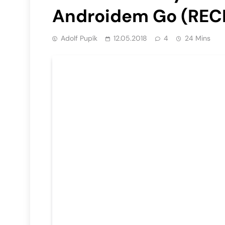
Androidem Go (REC
Adolf Pupík
12.05.2018
4
24 Mins