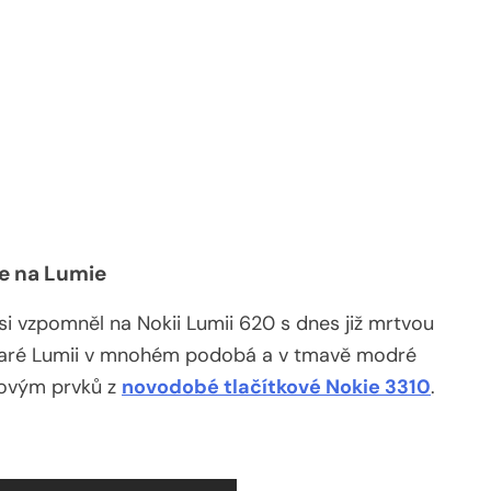
e na Lumie
si vzpomněl na Nokii Lumii 620 s dnes již mrtvou
taré Lumii v mnohém podobá a v tmavě modré
novým prvků z
novodobé tlačítkové Nokie 3310
.