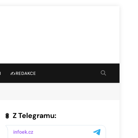
I
✍️REDAKCE
Z Telegramu: