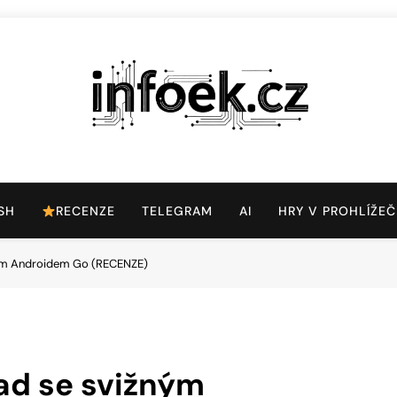
Infoek.cz
Web Věnující Se Technologickým Novinkám
SH
RECENZE
TELEGRAM
AI
HRY V PROHLÍŽEČ
žným Androidem Go (RECENZE)
lad se svižným