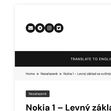
Skip
to
content
TRANSLATE TO ENGLI
Home
Nezařazené
Nokia 1 – Levný základ se svi
Nezařazené
Nokia 1 – Levný zák