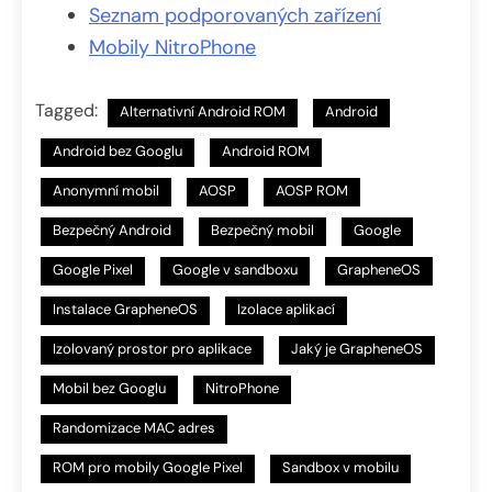
Seznam podporovaných zařízení
Mobily NitroPhone
Tagged:
Alternativní Android ROM
Android
Android bez Googlu
Android ROM
Anonymní mobil
AOSP
AOSP ROM
Bezpečný Android
Bezpečný mobil
Google
Google Pixel
Google v sandboxu
GrapheneOS
Instalace GrapheneOS
Izolace aplikací
Izolovaný prostor pro aplikace
Jaký je GrapheneOS
Mobil bez Googlu
NitroPhone
Randomizace MAC adres
ROM pro mobily Google Pixel
Sandbox v mobilu