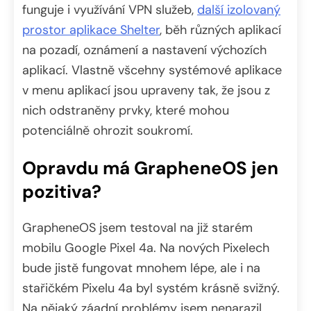
funguje i využívání VPN služeb,
další izolovaný
prostor aplikace Shelter
, běh různých aplikací
na pozadí, oznámení a nastavení výchozích
aplikací. Vlastně všcehny systémové aplikace
v menu aplikací jsou upraveny tak, že jsou z
nich odstraněny prvky, které mohou
potenciálně ohrozit soukromí.
Opravdu má GrapheneOS jen
pozitiva?
GrapheneOS jsem testoval na již starém
mobilu Google Pixel 4a. Na nových Pixelech
bude jistě fungovat mnohem lépe, ale i na
stařičkém Pixelu 4a byl systém krásně svižný.
Na nějaký záadní problémy jsem nenarazil.