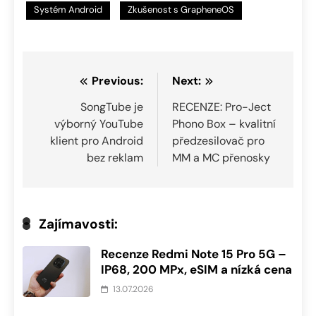
Systém Android
Zkušenost s GrapheneOS
Navigace
Previous:
Next:
pro
SongTube je
RECENZE: Pro-Ject
výborný YouTube
Phono Box – kvalitní
příspěvek
klient pro Android
předzesilovač pro
bez reklam
MM a MC přenosky
Zajímavosti:
Recenze Redmi Note 15 Pro 5G –
IP68, 200 MPx, eSIM a nízká cena
13.07.2026