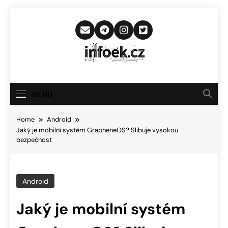
Skip
to
content
Infoek.cz
Web Věnující Se Technologickým
Novinkám
MENU
Home
Android
Jaký je mobilní systém GrapheneOS? Slibuje vysokou
bezpečnost
Android
Jaký je mobilní systém