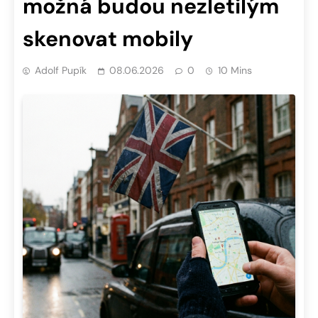
možná budou nezletilým
skenovat mobily
Adolf Pupík
08.06.2026
0
10 Mins