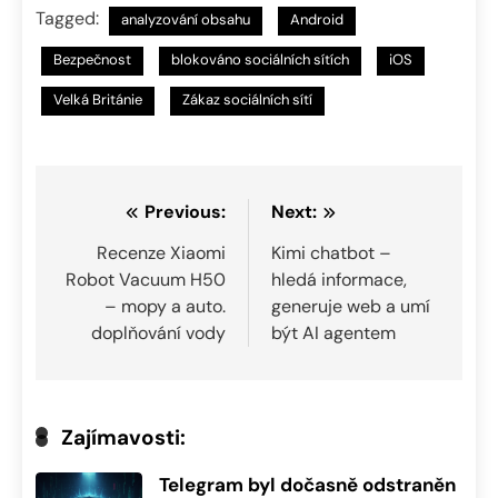
Tagged:
analyzování obsahu
Android
Bezpečnost
blokováno sociálních sítích
iOS
Velká Británie
Zákaz sociálních sítí
Navigace
Previous:
Next:
pro
Recenze Xiaomi
Kimi chatbot –
Robot Vacuum H50
hledá informace,
příspěvek
– mopy a auto.
generuje web a umí
doplňování vody
být AI agentem
Zajímavosti:
Telegram byl dočasně odstraněn