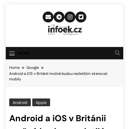
Skip
to
content
Infoek.cz
Web Věnující Se Technologickým
Novinkám
MENU
Home
Google
Android a iOS v Británii možná budou nezletilým skenovat
mobily
Android
Apple
Android a iOS v Británii