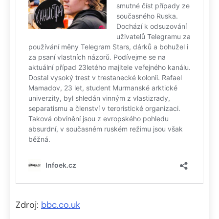
Zdroj:
bbc.co.uk