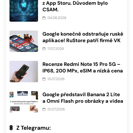
z App Storu. Důvodem bylo
CSAM.
04.08.2026
Google konečně odstraňuje ruské
aplikace! RuStore patří firmě VK
17.07.2026
Recenze Redmi Note 15 Pro 5G –
IP68, 200 MPx, eSIM a nízká cena
13.07.2026
Google představil Banana 2 Lite
a Omni Flash pro obrázky a videa
01.07.2026
Z Telegramu: