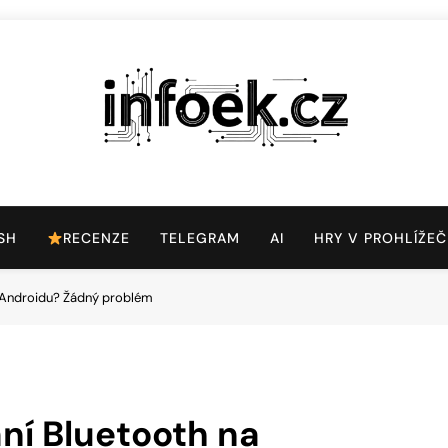
Infoek.cz
Web Věnující Se Technologickým Novinkám
SH
RECENZE
TELEGRAM
AI
HRY V PROHLÍŽEČ
 Androidu? Žádný problém
ní Bluetooth na