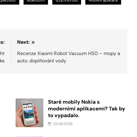
zpečnost
Bluetooth
IzzyOnDroid
Mobilní aplikace
s:
Next:
ght
Recenze Xiaomi Robot Vacuum H50 – mopy a
ke
auto. doplňování vody
Staré mobily Nokia s
moderními aplikacemi? Tak by
to vypadalo.
03.08.2026