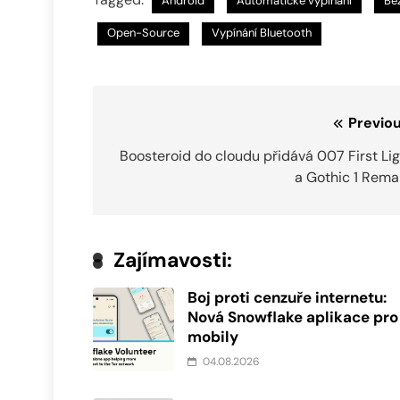
Android
Automatické vypínání
Be
Open-Source
Vypínání Bluetooth
Navigace
Previou
pro
Boosteroid do cloudu přidává 007 First Li
a Gothic 1 Rema
příspěvek
Zajímavosti:
Boj proti cenzuře internetu:
Nová Snowflake aplikace pro
mobily
04.08.2026