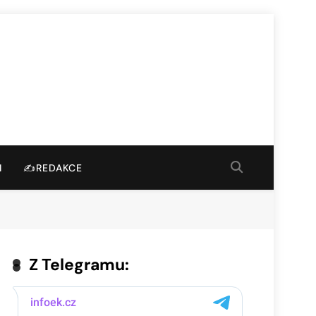
I
✍️REDAKCE
Z Telegramu: