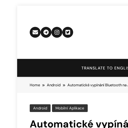
Skip
to
content
TRANSLATE TO ENGLI
Home
Android
Automatické vypínání Bluetooth na
Android
Mobilní Aplikace
Automatické vypíná