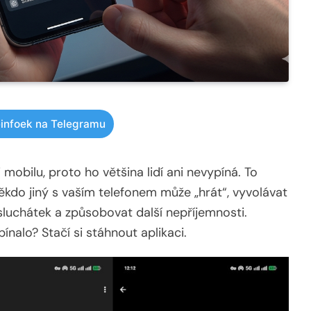
infoek na Telegramu
mobilu, proto ho většina lidí ani nevypíná. To
ěkdo jiný s vaším telefonem může „hrát“, vyvolávat
sluchátek a způsobovat další nepříjemnosti.
nalo? Stačí si stáhnout aplikaci.