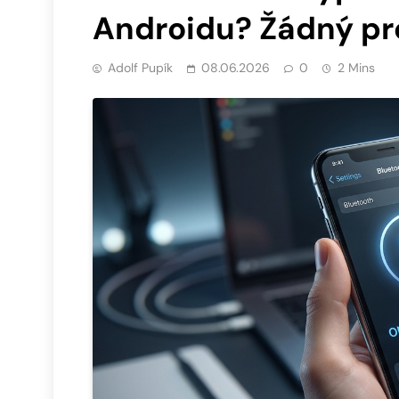
Androidu? Žádný p
Adolf Pupík
08.06.2026
0
2 Mins