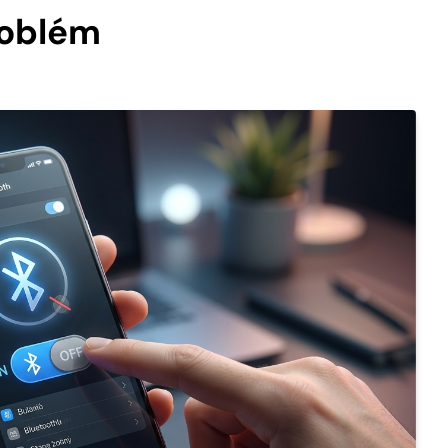
roblém