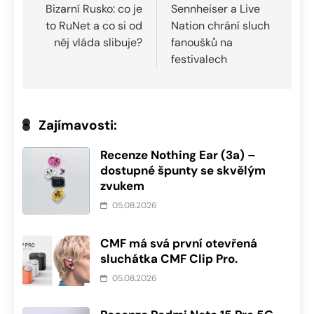
pro
Bizarní Rusko: co je
Sennheiser a Live
to RuNet a co si od
Nation chrání sluch
příspěvek
něj vláda slibuje?
fanoušků na
festivalech
Zajímavosti:
Recenze Nothing Ear (3a) –
dostupné špunty se skvělým
zvukem
05.08.2026
CMF má svá první otevřená
sluchátka CMF Clip Pro.
05.08.2026