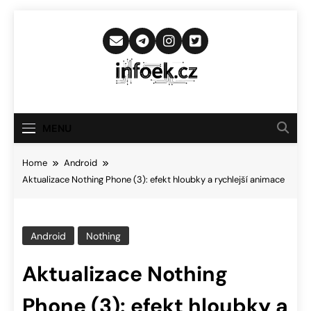
Skip
to
content
Infoek.cz
Web Věnující Se Technologickým
Novinkám
MENU
Home
Android
Aktualizace Nothing Phone (3): efekt hloubky a rychlejší animace
Android
Nothing
Aktualizace Nothing
Phone (3): efekt hloubky a