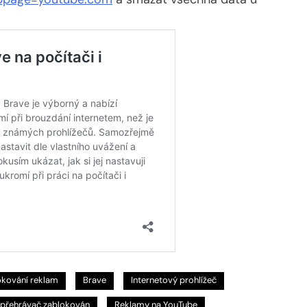
okování reklam
Brave
Internetový prohlížeč
e přehrávač zablokován
Reklamy na YouTube