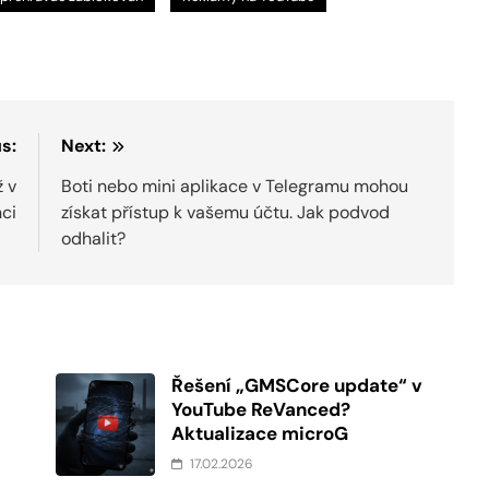
s:
Next:
ž v
Boti nebo mini aplikace v Telegramu mohou
ci
získat přístup k vašemu účtu. Jak podvod
odhalit?
Řešení „GMSCore update“ v
YouTube ReVanced?
Aktualizace microG
17.02.2026