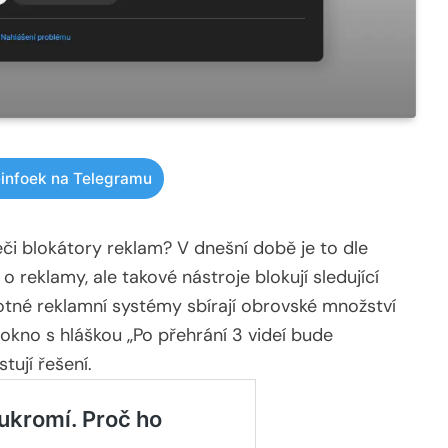
infoek na Telegramu
či blokátory reklam? V dnešní době je to dle
o reklamy, ale takové nástroje blokují sledující
né reklamní systémy sbírají obrovské množství
 okno s hláškou „Po přehrání 3 videí bude
tují řešení.