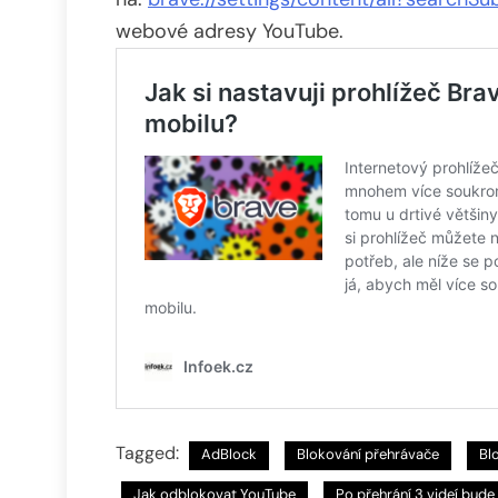
webové adresy YouTube.
Tagged:
AdBlock
Blokování přehrávače
Bl
Jak odblokovat YouTube
Po přehrání 3 videí bud