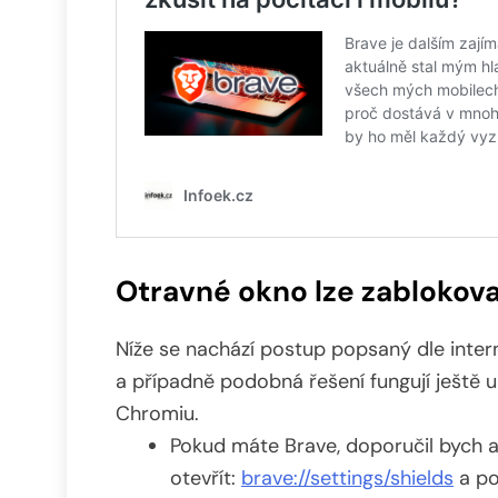
Otravné okno lze zablokov
Níže se nachází postup popsaný dle inter
a případně podobná řešení fungují ještě u
Chromiu.
Pokud máte Brave, doporučil bych ak
otevřít:
brave://settings/shields
a po