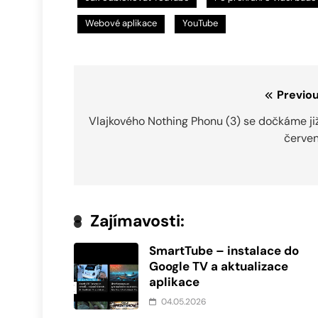
Webové aplikace
YouTube
Navigace
Previou
pro
Vlajkového Nothing Phonu (3) se dočkáme ji
červen
příspěvek
Zajímavosti:
SmartTube – instalace do
Google TV a aktualizace
aplikace
04.05.2026