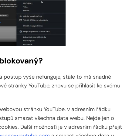
blokovaný?
 a postup výše nefunguje, stále to má snadné
vé stránky YouTube, znovu se přihlásit ke svému
a webovou stránku YouTube, v adresním řádku
postupů smazat všechna data webu. Nejde jen o
 cookies. Další možností je v adresním řádku přejít
Subpage=youtube.com
a smazat všechna data u