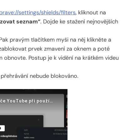
brave://settings/shields/filters
, kliknout na
izovat seznam“
. Dojde ke stažení nejnovějších
Pak pravým tlačítkem myši na něj klikněte a
e zablokovat prvek zmavení za oknem a poté
 obnovte. Postup je k vidění na krátkém videu
 přehrávání nebude blokováno.