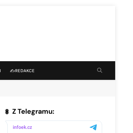
I
✍️REDAKCE
Z Telegramu: