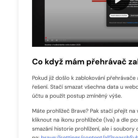
Co když mám přehrávač za
Pokud již došlo k zablokování přehrávače
řešení. Stačí smazat všechna data u webo
účtu a použít postup zmíněný výše.
Máte prohlížeč Brave? Pak stačí přejít n
kliknout na ikonu prohlížeče (lva) a dle 
smazání historie prohlížení, ale i soubory
na:
brave://settings/content/all?search