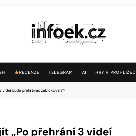
Infoek.cz
Web Věnující Se Technologickým Novinkám
SH
RECENZE
TELEGRAM
AI
HRY V PROHLÍŽEČ
 3 videí bude přehrávač zablokován“?
t „Po přehrání 3 videí