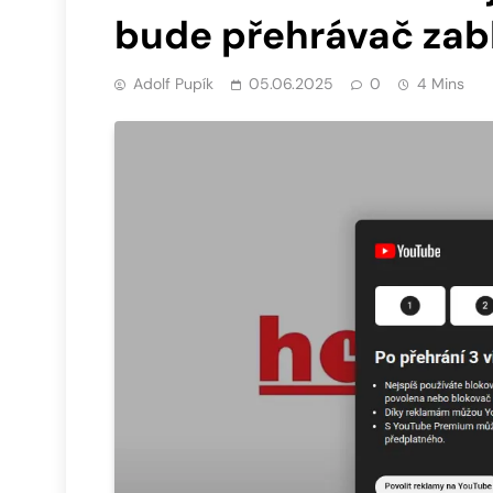
bude přehrávač zab
Adolf Pupík
05.06.2025
0
4 Mins