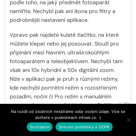
podle toho, na jaký předmět fotoaparát
namíříte. Nechybí pak ani ikona pro filtry a
podrobnější nastavení aplikace.
Vpravo pak najdete kulaté tlačítko, na které
můžete klepat nebo jej posouvat. Slouží pro
připínání mezi hlavním, ultraširokoúhlým
fotoaparátem a teleobjektivem. Nechybí tam
však ani 10x hybridní a 50x digitální zoom.
Níže v aplikaci pak je pruh s různými režimy,
kde nechybí portrétní režim s rozostřeným
pozadím, noční či Pro režim s manuálním
nastavením parametrů. V kolonce „Další“ pak
Na rozdíl od ostatních nesbíráme vaše osobní údaje. Více se
najdete také zpomalený záběr, panorama,
dočtete v podmínkách infoek.cz. :)
focení černobíle, malování světlem, časosběr
Souhlasím
Smluvní podmínky a GDPR
či focení v plném 50 Mpx rozlišením.