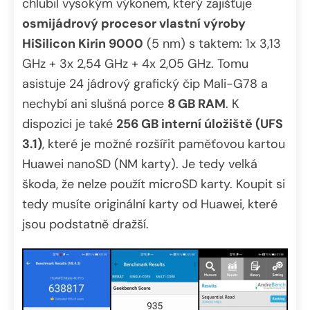
chlubil vysokým výkonem, který zajišťuje
osmijádrový procesor vlastní výroby
HiSilicon Kirin 9000
(5 nm) s taktem: 1x 3,13
GHz + 3x 2,54 GHz + 4x 2,05 GHz. Tomu
asistuje 24 jádrový grafický čip Mali-G78 a
nechybí ani slušná porce
8 GB RAM
. K
dispozici je také
256 GB interní úložiště (UFS
3.1)
, které je možné rozšířit paměťovou kartou
Huawei nanoSD (NM karty). Je tedy velká
škoda, že nelze použít microSD karty. Koupit si
tedy musíte originální karty od Huawei, které
jsou podstatně dražší.