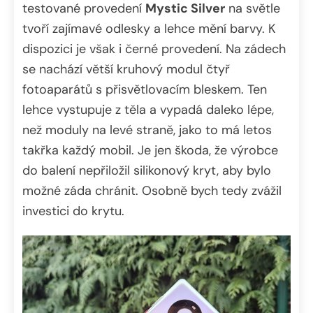
testované provedení
Mystic Silver
na světle
tvoří zajímavé odlesky a lehce mění barvy. K
dispozici je však i černé provedení. Na zádech
se nachází větší kruhový modul čtyř
fotoaparátů s přisvětlovacím bleskem. Ten
lehce vystupuje z těla a vypadá daleko lépe,
než moduly na levé straně, jako to má letos
takřka každý mobil. Je jen škoda, že výrobce
do balení nepřiložil silikonový kryt, aby bylo
možné záda chránit. Osobně bych tedy zvážil
investici do krytu.