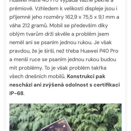
prémiově. Vzhledem k velikosti displeje jsou i
příjemné jeho rozměry 162,9 x 75,5 x 9,1 mm a
váha 212 gramů. Mobil se především díky
oblým tvarům drží skvěle a problém jsem
neměl ani se psaním jednou rukou. Je však
pravdou, že je širší, než třeba Huawei P40 Pro
a menší ruce se psaním jednou rukou budou
mít problémy. To je však problém takřka
všech dnešních mobilů.
Konstrukci pak
neschází ani zvýšená odolnost s certifikací
IP-68
.