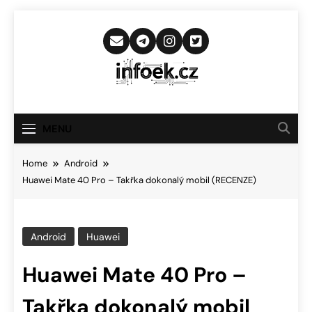
Skip
to
content
Infoek.cz
Web Věnující Se Technologickým
Novinkám
MENU
Home
Android
Huawei Mate 40 Pro – Takřka dokonalý mobil (RECENZE)
Android
Huawei
Huawei Mate 40 Pro –
Takřka dokonalý mobil