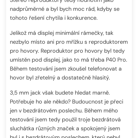
nadprůměrné a byl bych moc rád, kdyby se
tohoto řešení chytila i konkurence.
Jelikož má displej minimální rámečky, tak
nezbylo místo ani pro mřížku s reproduktorem
pro hovory. Reproduktor pro hovory byl tedy
umístěn pod displej, jako to má třeba P40 Pro.
Během testování jsem zkoušel telefonovat a
hovor byl zřetelný a dostatečně hlasitý.
3,5 mm jack však budete hledat marně.
Potřebuje ho ale někdo? Budoucnost je přeci
jen v bezdrátovém poslechu. Během mého
testování jsem tedy použil troje bezdrátová
sluchátka různých značek a spokojený jsem
byl i s bezdrátovým poslechem, který nebyl