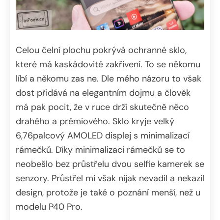
Celou čelní plochu pokrývá ochranné sklo,
které má kaskádovité zakřivení. To se někomu
líbí a někomu zas ne. Dle mého názoru to však
dost přidává na elegantním dojmu a člověk
má pak pocit, že v ruce drží skutečně něco
drahého a prémiového. Sklo kryje velký
6,76palcový AMOLED displej s minimalizací
rámečků. Díky minimalizaci rámečků se to
neobešlo bez průstřelu dvou selfie kamerek se
senzory. Průstřel mi však nijak nevadil a nekazil
design, protože je také o poznání menší, než u
modelu P40 Pro.