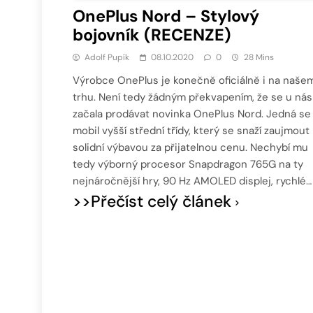
OnePlus Nord – Stylový
bojovník (RECENZE)
Adolf Pupík
08.10.2020
0
28 Mins
Výrobce OnePlus je konečně oficiálně i na naše
trhu. Není tedy žádným překvapením, že se u nás 
začala prodávat novinka OnePlus Nord. Jedná se
mobil vyšší střední třídy, který se snaží zaujmout
solidní výbavou za přijatelnou cenu. Nechybí mu
tedy výborný procesor Snapdragon 765G na ty
nejnáročnější hry, 90 Hz AMOLED displej, rychlé…
>>Přečíst celý článek