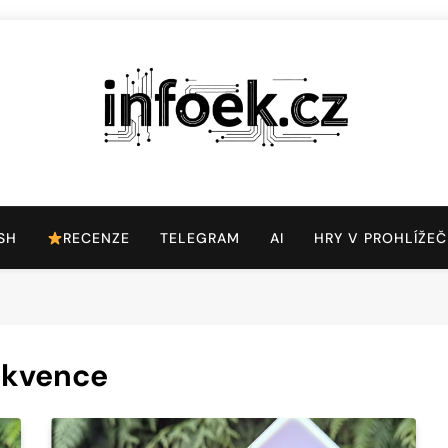
Infoek.cz
Web Věnující Se Technologickým Novinkám
SH
RECENZE
TELEGRAM
AI
HRY V PROHLÍŽEČ
ekvence