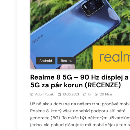
Android
Realme
Realme 8 5G – 90 Hz displej a
5G za pár korun (RECENZE)
Adolf Pupík
13.05.2021
0
29 Mins
Už nějakou dobu se na našem trhu prodává mobi
Realme 8, který však nenabízí podporu sítí páté
generace (5G). To může být některým uživatelů
jedno, ale pokud plánujete mít mobil nějaký ten r