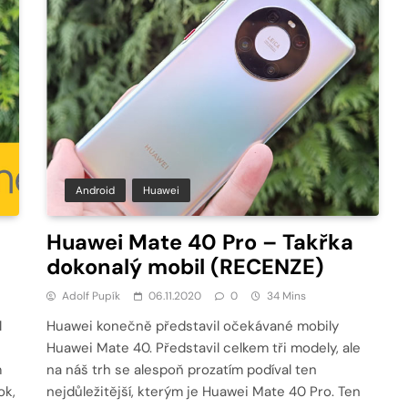
Android
Huawei
Huawei Mate 40 Pro – Takřka
dokonalý mobil (RECENZE)
Adolf Pupík
06.11.2020
0
34 Mins
l
Huawei konečně představil očekávané mobily
Huawei Mate 40. Představil celkem tři modely, ale
m
na náš trh se alespoň prozatím podíval ten
ok,
nejdůležitější, kterým je Huawei Mate 40 Pro. Ten