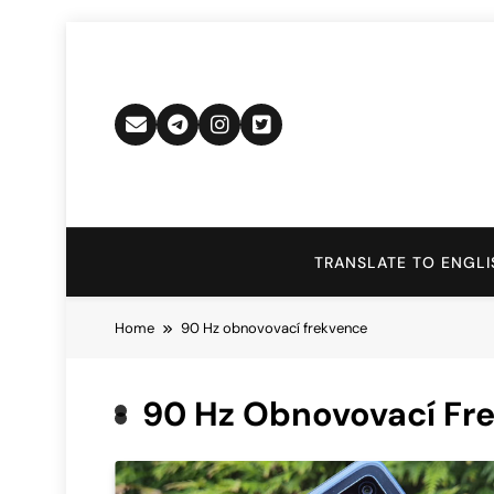
Skip
to
content
TRANSLATE TO ENGLI
Home
90 Hz obnovovací frekvence
90 Hz Obnovovací Fr