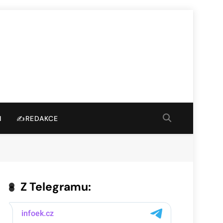
I
✍️REDAKCE
Z Telegramu: