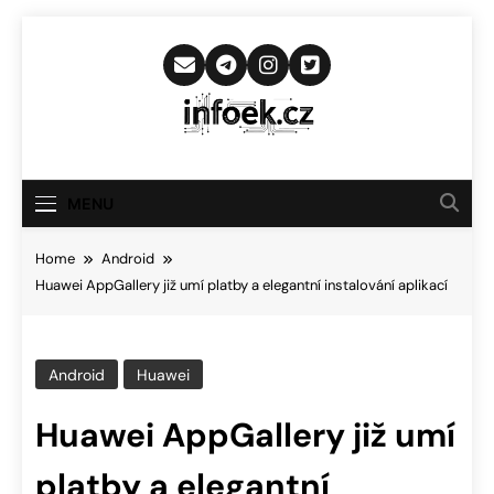
Skip
to
content
Infoek.cz
Web Věnující Se Technologickým
Novinkám
MENU
Home
Android
Huawei AppGallery již umí platby a elegantní instalování aplikací
Android
Huawei
Huawei AppGallery již umí
platby a elegantní