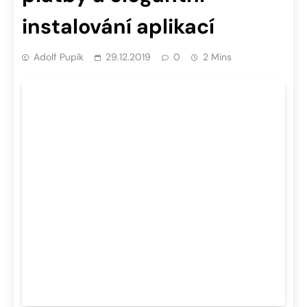
instalování aplikací
Adolf Pupík
29.12.2019
0
2 Mins