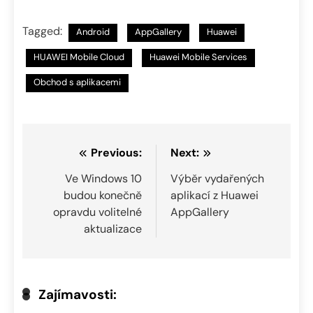
Tagged:
Android
AppGallery
Huawei
HUAWEI Mobile Cloud
Huawei Mobile Services
Obchod s aplikacemi
Navigace
Previous:
Next:
pro
Ve Windows 10
Výběr vydařených
budou konečně
aplikací z Huawei
příspěvek
opravdu volitelné
AppGallery
aktualizace
Zajímavosti: