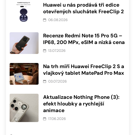
Huawei u nás prodává tři edice
otevřených sluchátek FreeClip 2
06.08.2026
Recenze Redmi Note 15 Pro 5G –
IP68, 200 MPx, eSIM a nízká cena
13.07.2026
Na trh míří Huawei FreeClip 2 S a
vlajkový tablet MatePad Pro Max
03.07.2026
Aktualizace Nothing Phone (3):
efekt hloubky a rychlejší
animace
17.06.2026