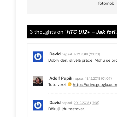
fotomobil
příspěvek
3 thoughts on “
HTC U12+ – Jak fotí
David
napsal:
17.12.2018 (23:20)
Dobrý den, skvělá práce! Mohu se pro
Adolf Pupík
napsal:
18.12.2018 (01:07)
Tuto verzi
https://drive.google.c
David
napsal:
20.12.2018 (17:18)
Děkuji, jdu testovat.