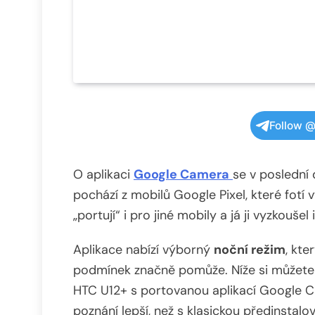
Follow @
O aplikaci
Google Camera
se v poslední
pochází z mobilů Google Pixel, které fotí 
„portují“ i pro jiné mobily a já ji vyzkoušel
Aplikace nabízí výborný
noční režim
, kte
podmínek značně pomůže. Níže si můžete 
HTC U12+ s portovanou aplikací Google C
poznání lepší, než s klasickou předinstalo