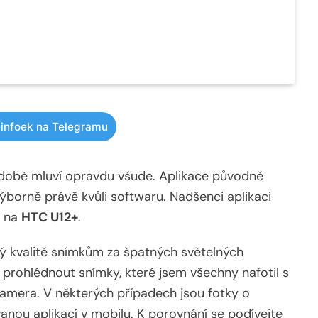
infoek na Telegramu
 době mluví opravdu všude. Aplikace původně
výborně právě kvůli softwaru. Nadšenci aplikaci
 i na
HTC U12+
.
rý kvalitě snímkům za špatných světelných
prohlédnout snímky, které jsem všechny nafotil s
amera. V některých případech jsou fotky o
vanou aplikací v mobilu. K porovnání se podívejte