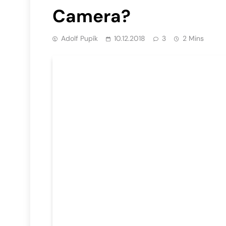
Camera?
Adolf Pupík
10.12.2018
3
2 Mins