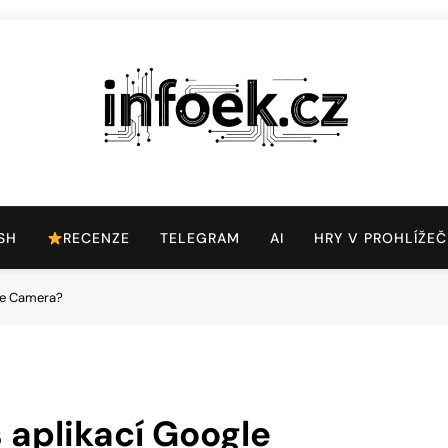
Infoek.cz
Web Věnující Se Technologickým Novinkám
SH
RECENZE
TELEGRAM
AI
HRY V PROHLÍŽEČ
gle Camera?
s aplikací Google