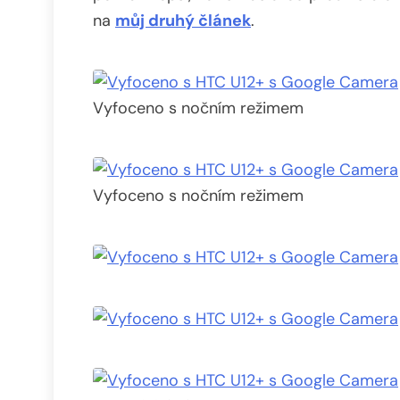
na
můj druhý článek
.
Vyfoceno s nočním režimem
Vyfoceno s nočním režimem