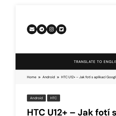
Skip
to
content
TRANSLATE TO ENGLI
Home
Android
HTC U12+ – Jak fotí s aplikací Goo
Android
HTC
HTC U12+ – Jak fotí 