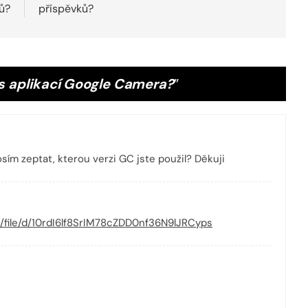
ů?
příspěvků?
 s aplikací Google Camera?
”
sím zeptat, kterou verzi GC jste použil? Děkuji
om/file/d/10rdI6lf8SrIM78cZDD0nf36N9lJRCyps