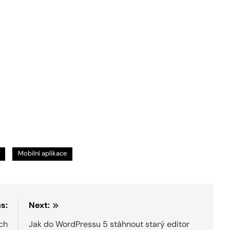
Mobilní aplikace
s:
Next:
ích
Jak do WordPressu 5 stáhnout starý editor