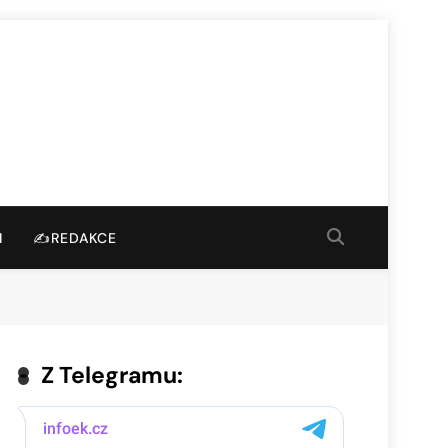
I
✍️REDAKCE
Z Telegramu: