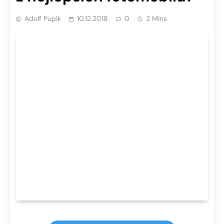
Adolf Pupík
10.12.2018
0
2 Mins