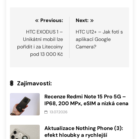
Navigace
Previous:
Next:
pro
HTC EXODUS 1 –
HTC U12+ – Jak fotí s
Unikátní mobil lze
aplikací Google
příspěvek
pořídit i za Litecoiny
Camera?
pod 13 000 Kč
Zajímavosti:
Recenze Redmi Note 15 Pro 5G –
IP68, 200 MPx, eSIM a nízká cena
13.07.2026
Aktualizace Nothing Phone (3):
efekt hloubky a rychlejší