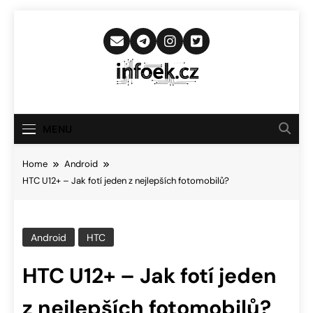
Skip
to
content
Infoek.cz
Web Věnující Se Technologickým
Novinkám
MENU
Home
Android
HTC U12+ – Jak fotí jeden z nejlepších fotomobilů?
Android
HTC
HTC U12+ – Jak fotí jeden
z nejlepších fotomobilů?