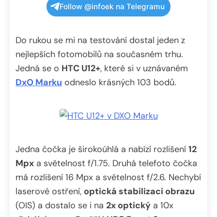
Follow @infoek na Telegramu
Do rukou se mi na testování dostal jeden z
nejlepších fotomobilů na současném trhu.
Jedná se o
HTC U12+
, které si v uznávaném
DxO Marku
odneslo krásných 103 bodů.
Jedna čočka je širokoúhlá a nabízí rozlišení
12
Mpx
a světelnost f/1.75. Druhá telefoto čočka
má rozlišení 16 Mpx a světelnost f/2.6. Nechybí
laserové ostření,
optická stabilizaci obrazu
(OIS) a dostalo se i na
2x optický
a 10x