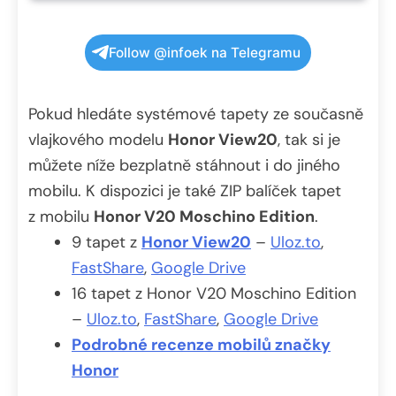
Follow @infoek na Telegramu
Pokud hledáte systémové tapety ze současně
vlajkového modelu
Honor View20
, tak si je
můžete níže bezplatně stáhnout i do jiného
mobilu. K dispozici je také ZIP balíček tapet
z mobilu
Honor V20 Moschino Edition
.
9 tapet z
Honor View20
–
Uloz.to
,
FastShare
,
Google Drive
16 tapet z Honor V20 Moschino Edition
–
Uloz.to
,
FastShare
,
Google Drive
Podrobné recenze mobilů značky
Honor