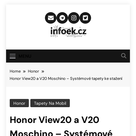
Skip
to
content
Infoek.cz
Web Věnující Se Technologickým
Novinkám
MENU
Home
Honor
Honor View20 a V20 Moschino – Systémové tapety ke stažení
Honor
Tapety Na Mobil
Honor View20 a V20
Moschino – Systémové