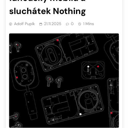
sluchátek Nothing
Adolf Pupík
21.11.2025
0
1 Mins