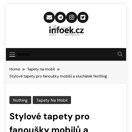
Skip
to
content
Infoek.cz
Web Věnující Se Technologickým
Novinkám
MENU
Home
Tapety na mobil
Stylové tapety pro fanoušky mobilů a sluchátek Nothing
Nothing
Tapety Na Mobil
Stylové tapety pro
fanoušky mobilů a