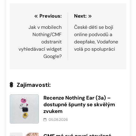
Navigace
Previous:
Next:
pro
Jak v mobilech
České děti se bojí
Nothing/CMF
online podvodů a
příspěvek
odstranit
deepfake, Vodafone
vyhledávací widget
volá po spolupráci
Google?
Zajímavosti:
Recenze Nothing Ear (3a) –
dostupné špunty se skvělým
zvukem
05.08.2026
CMF má svá první otevřená