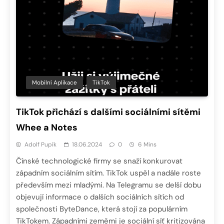
Mobilní Aplikace
TikTok
TikTok přichází s dalšími sociálními sítěmi
Whee a Notes
Adolf Pupík
18.06.2024
0
6 Mins
Čínské technologické firmy se snaží konkurovat
západním sociálním sítím. TikTok uspěl a nadále roste
především mezi mladými. Na Telegramu se delší dobu
objevují informace o dalších sociálních sítích od
společnosti ByteDance, která stojí za populárním
TikTokem. Západními zeměmi je sociální síť kritizována