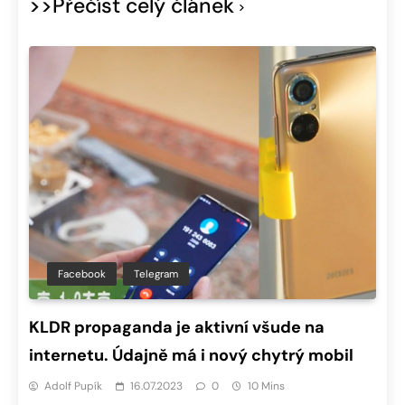
>>Přečíst celý článek
Facebook
Telegram
KLDR propaganda je aktivní všude na
internetu. Údajně má i nový chytrý mobil
Adolf Pupík
16.07.2023
0
10 Mins