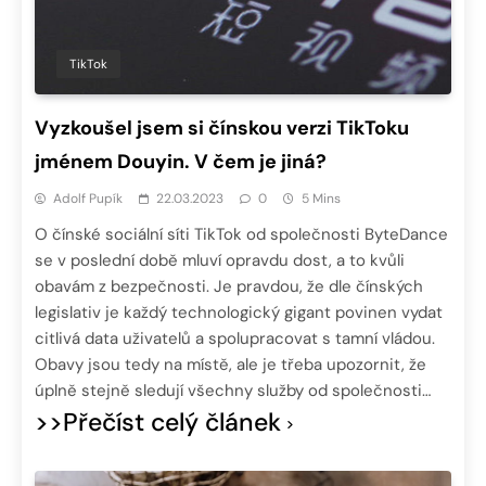
TikTok
Vyzkoušel jsem si čínskou verzi TikToku
jménem Douyin. V čem je jiná?
Adolf Pupík
22.03.2023
0
5 Mins
O čínské sociální síti TikTok od společnosti ByteDance
se v poslední době mluví opravdu dost, a to kvůli
obavám z bezpečnosti. Je pravdou, že dle čínských
legislativ je každý technologický gigant povinen vydat
citlivá data uživatelů a spolupracovat s tamní vládou.
Obavy jsou tedy na místě, ale je třeba upozornit, že
úplně stejně sledují všechny služby od společnosti…
>>Přečíst celý článek