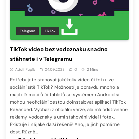
Telegram
TikTok
TikTok video bez vodoznaku snadno
stáhnete i v Telegramu
Adolf Pupík
04.09.2023
0
2 Mins
Potřebujete stahovat jakékoliv video či fotku ze
sociální sítě TikTok? Možností je opravdu mnoho a
majitelé mobilů či tabletů se systémem Android si
mohou neoficiální cestou doinstalovat aplikaci TikTok
ReVanced. Vychází z oficiální verze, ale má odstraněné
reklamy, vodoznaky a umí stahování videí i fotek.
Existuje i nějaké další řešení? Ano, je jich poměrně
dost. Různé…