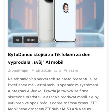
AI
TikTok
ByteDance stojící za TikTokem za den
vyprodala „svůj“ AI mobil
Adolf Pupík
05.12.2025
0
3 Mins
Na zahraničních serverech se často prezentuje, že
ByteDance má vlastní mobil s operačním systémem
a integrací AI‑funkcí. Pravda je taková, že firma
skutečně představila a začala prodávat mobil, ale byl
vytvořen ve spolupráci s dobře známou firmou ZTE.
Mobil nese označení ZTE Nubia M153 a říká se mu