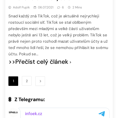
Adolf Pupík
06.07.2021
6
2 Mins
Snad každý zná TikTok, což je aktuálně nejrychleji
rostoucí sociální síť. TikTok se stal oblíbeným
především mezi mladými a velké části uživatelům
nebylo ještě ani 13 let, což je velký problém. TikTok se
právě nejen proto rozhodl mazat uživatelům účty a už
teď mnoho lidí řeší, že se nemohou přihlásit ke svému
účtu. Pokud se…
>>Přečíst celý článek
1
2
Z Telegramu: