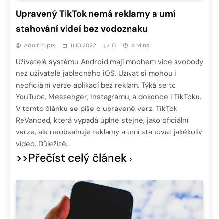
Upravený TikTok nemá reklamy a umí
stahování videí bez vodoznaku
Adolf Pupík
11.10.2022
0
4 Mins
Uživatelé systému Android mají mnohem více svobody
než uživatelé jablečného iOS. Užívat si mohou i
neoficiální verze aplikací bez reklam. Týká se to
YouTube, Messenger, Instagramu, a dokonce i TikToku.
V tomto článku se píše o upravené verzi TikTok
ReVanced, která vypadá úplně stejně, jako oficiální
verze, ale neobsahuje reklamy a umí stahovat jakékoliv
video. Důležité…
>>Přečíst celý článek