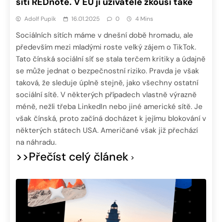
síti REDnote. V EU ji uživatelé zkouší také
Adolf Pupík
16.01.2025
0
4 Mins
Sociálních sítích máme v dnešní době hromadu, ale
především mezi mladými roste velký zájem o TikTok.
Tato čínská sociální síť se stala terčem kritiky a údajně
se může jednat o bezpečnostní riziko. Pravda je však
taková, že sleduje úplně stejně, jako všechny ostatní
sociální sítě. V některých případech vlastně výrazně
méně, nežli třeba LinkedIn nebo jiné americké sítě. Je
však čínská, proto začíná docházet k jejímu blokování v
některých státech USA. Američané však již přechází
na náhradu.
>>Přečíst celý článek