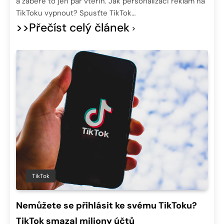
a zabere to jen pár vteřin. Jak personalizaci reklam na
TikToku vypnout? Spusťte TikTok…
>>Přečíst celý článek
TikTok
Nemůžete se přihlásit ke svému TikToku?
TikTok smazal miliony účtů