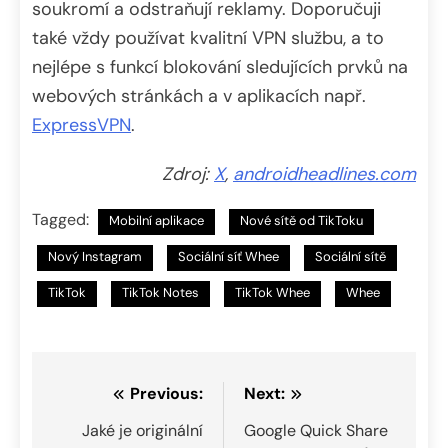
soukromí a odstraňují reklamy. Doporučuji
také vždy používat kvalitní VPN službu, a to
nejlépe s funkcí blokování sledujících prvků na
webových stránkách a v aplikacích např.
ExpressVPN
.
Zdroj:
X
,
androidheadlines.com
Tagged:
Mobilní aplikace
Nové sítě od TikToku
Nový Instagram
Sociální síť Whee
Sociální sítě
TikTok
TikTok Notes
TikTok Whee
Whee
Navigace
Previous:
Next:
pro
Jaké je originální
Google Quick Share