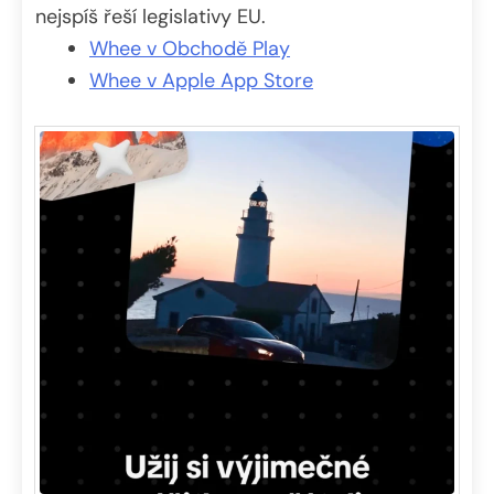
nejspíš řeší legislativy EU.
Whee v Obchodě Play
Whee v Apple App Store