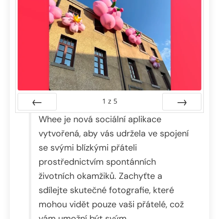
1
z
5
Předchozí
Whee je nová sociální aplikace
Další
vytvořená, aby vás udržela ve spojení
se svými blízkými přáteli
prostřednictvím spontánních
životních okamžiků. Zachyťte a
sdílejte skutečné fotografie, které
mohou vidět pouze vaši přátelé, což
vám umožní být svým