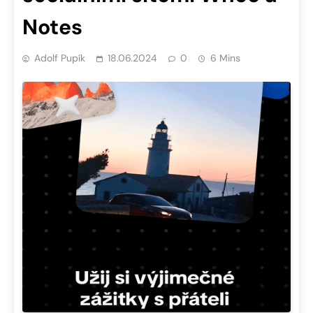
Notes
Adolf Pupík
18.06.2024
0
6 Mins