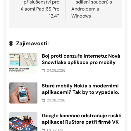
příslušenství pro
– sdílení souborů s
příspěvek
Xiaomi Pad 6S Pro
Androidem a
12.4?
Windows
Zajímavosti:
Boj proti cenzuře internetu: Nová
Snowflake aplikace pro mobily
04.08.2026
Staré mobily Nokia s moderními
aplikacemi? Tak by to vypadalo.
03.08.2026
Google konečně odstraňuje ruské
aplikace! RuStore patří firmě VK
17.07.2026