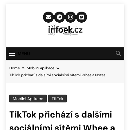
Skip
to
content
Infoek.cz
Web Věnující Se Technologickým
Novinkám
MENU
Home
Mobilní aplikace
TikTok přichází s dalšími sociálními sítěmi Whee a Notes
Mobilní Aplikace
TikTok
TikTok přichází s dalšími
sociálními sítěmi Whee a