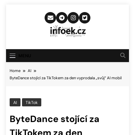
Skip
to
content
Infoek.cz
Web Věnující Se Technologickým
Novinkám
MENU
Home
AI
ByteDance stojící za TikTokem za den vyprodala „svůj“ AI mobil
AI
TikTok
ByteDance stojící za
TikTokem za den