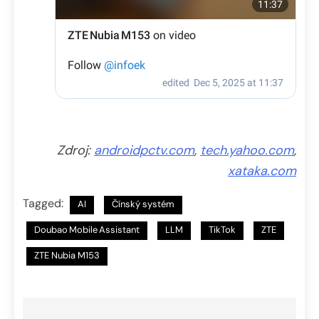
Zdroj:
androidpctv.com
,
tech.yahoo.com
,
xataka.com
Tagged:
AI
Čínský systém
Doubao Mobile Assistant
LLM
TikTok
ZTE
ZTE Nubia M153