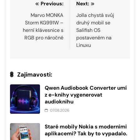
Navigace
Previous:
Next:
pro
Marvo MONKA
Jolla chystá svůj
Storm KG991W –
druhý mobil se
příspěvek
herní klávesnice s
Salifish OS
RGB pro náročné
postaveném na
Linuxu
Zajímavosti:
Qwen Audiobook Converter umí
z e-knihy vygenerovat
audioknihu
07.08.2026
Staré mobily Nokia s moderními
aplikacemi? Tak by to vypadalo.