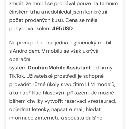
zmínit, že mobil se prodával pouze na tamním
čínském trhu a nedohledal jsem konkrétní
počet prodaných kusů. Cena se měla
pohybovat kolem
495 USD
.
Na první pohled se jedná o generický mobil
s Androidem. V mobilu se však ukrývá
operační
systém
Doubao Mobile Assistant
od firmy
TikTok. Uživatelské prostředí je schopné
provádět různé úkoly s využitím LLM‑modelů,
a to například hlasovým příkazem. Je možné
během chvilky vytvořit rezervaci v restauraci,
objednat letenky, napsat e‑mail, hledat
informace z internetu a spoustu dalšího.