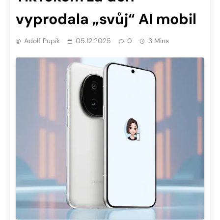
vyprodala „svůj“ AI mobil
Adolf Pupík
05.12.2025
0
3 Mins