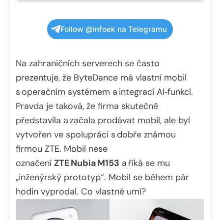
Follow @infoek na Telegramu
Na zahraničních serverech se často
prezentuje, že ByteDance má vlastní mobil
s operačním systémem a integrací AI‑funkcí.
Pravda je taková, že firma skutečně
představila a začala prodávat mobil, ale byl
vytvořen ve spolupráci s dobře známou
firmou ZTE. Mobil nese
označení
ZTE Nubia M153
a říká se mu
„inženýrský prototyp“. Mobil se během pár
hodin vyprodal. Co vlastně umí?