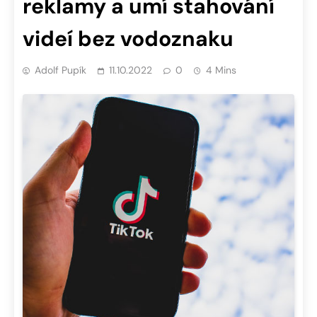
reklamy a umí stahování
videí bez vodoznaku
Adolf Pupík
11.10.2022
0
4 Mins