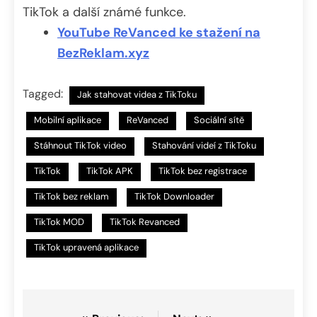
TikTok a další známé funkce.
YouTube ReVanced ke stažení na
BezReklam.xyz
Tagged:
Jak stahovat videa z TikToku
Mobilní aplikace
ReVanced
Sociální sítě
Stáhnout TikTok video
Stahování videí z TikToku
TikTok
TikTok APK
TikTok bez registrace
TikTok bez reklam
TikTok Downloader
TikTok MOD
TikTok Revanced
TikTok upravená aplikace