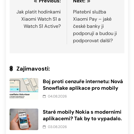
Navigace
Previous:
Next:
pro
Jak platit hodinkami
Platební služba
Xiaomi Watch S1 a
Xiaomi Pay – jaké
příspěvek
Watch S1 Active?
české banky ji
podporují a budou ji
podporovat další?
Zajímavosti:
Boj proti cenzuře internetu: Nová
Snowflake aplikace pro mobily
04.08.2026
Staré mobily Nokia s moderními
aplikacemi? Tak by to vypadalo.
03.08.2026