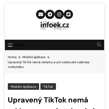
Skip
to
content
Infoek.cz
Web Věnující Se Technologickým
Novinkám
MENU
Home
Mobilní aplikace
Upravený TikTok nemá reklamy a umí stahování videí bez
vodoznaku
Mobilní Aplikace
TikTok
Upravený TikTok nemá