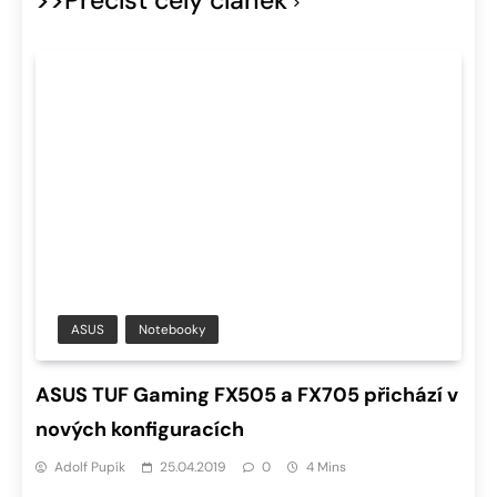
>>Přečíst celý článek
ASUS
Notebooky
ASUS TUF Gaming FX505 a FX705 přichází v
nových konfiguracích
Adolf Pupík
25.04.2019
0
4 Mins