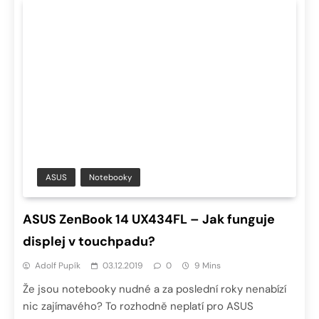
ASUS
Notebooky
ASUS ZenBook 14 UX434FL – Jak funguje
displej v touchpadu?
Adolf Pupík
03.12.2019
0
9 Mins
Že jsou notebooky nudné a za poslední roky nenabízí
nic zajímavého? To rozhodně neplatí pro ASUS