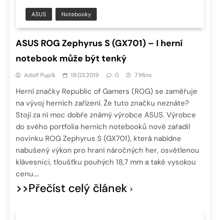
ASUS
Notebooky
ASUS ROG Zephyrus S (GX701) – I herní
notebook může být tenký
Adolf Pupík
19.03.2019
0
7 Mins
Herní značky Republic of Gamers (ROG) se zaměřuje
na vývoj herních zařízení. Že tuto značku neznáte?
Stojí za ní moc dobře známý výrobce ASUS. Výrobce
do svého portfolia herních notebooků nově zařadil
novinku ROG Zephyrus S (GX701), která nabídne
nabušený výkon pro hraní náročných her, osvětlenou
klávesnici, tloušťku pouhých 18,7 mm a také vysokou
cenu….
>>Přečíst celý článek