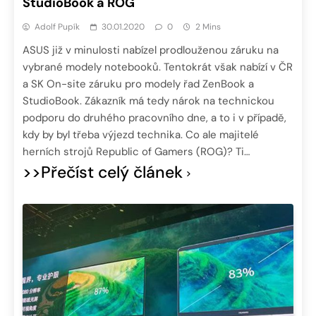
StudioBook a ROG
Adolf Pupík
30.01.2020
0
2 Mins
ASUS již v minulosti nabízel prodlouženou záruku na
vybrané modely notebooků. Tentokrát však nabízí v ČR
a SK On-site záruku pro modely řad ZenBook a
StudioBook. Zákazník má tedy nárok na technickou
podporu do druhého pracovního dne, a to i v případě,
kdy by byl třeba výjezd technika. Co ale majitelé
herních strojů Republic of Gamers (ROG)? Ti…
>>Přečíst celý článek