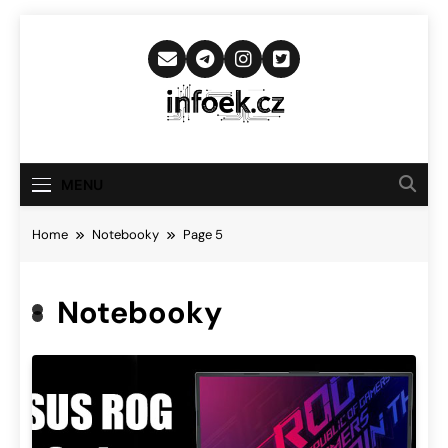
Skip
to
content
Infoek.cz
Web Věnující Se Technologickým
Novinkám
MENU
Home
Notebooky
Page 5
Notebooky