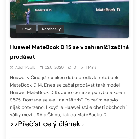
Huawei
Notebooky
Huawei MateBook D 15 se v zahraničí začíná
prodávat
Adolf Pupík
02.01.2020
0
1 Mins
Huawei v Číně již nějakou dobu prodává notebook
MateBook D 14. Dnes se začal prodávat také model
Huawei MateBook D 15. Jeho cena se pohybuje kolem
$575. Dostane se ale i na náš trh? To zatím nebylo
nijak potvrzeno. I když je Huawei stále obětí obchodní
války mezi USA a Čínou, tak do MateBooku D…
>>Přečíst celý článek