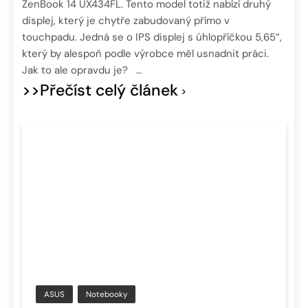
ZenBook 14 UX434FL. Tento model totiž nabízí druhý
displej, který je chytře zabudovaný přímo v
touchpadu. Jedná se o IPS displej s úhlopříčkou 5,65“,
který by alespoň podle výrobce měl usnadnit práci.
Jak to ale opravdu je? …
>>Přečíst celý článek
ASUS
Notebooky