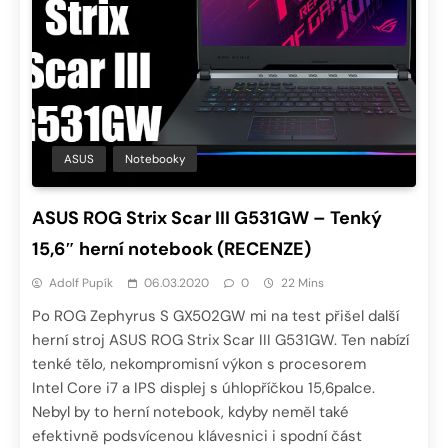
ASUS
Notebooky
ASUS ROG Strix Scar III G531GW – Tenký
15,6″ herní notebook (RECENZE)
Adolf Pupík
06.03.2020
0
22 Mins
Po ROG Zephyrus S GX502GW mi na test přišel další
herní stroj ASUS ROG Strix Scar III G531GW. Ten nabízí
tenké tělo, nekompromisní výkon s procesorem
Intel Core i7 a IPS displej s úhlopříčkou 15,6palce.
Nebyl by to herní notebook, kdyby neměl také
efektivně podsvícenou klávesnici i spodní část