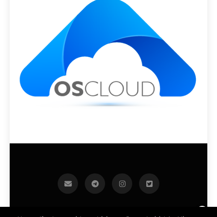
infoek.cz 2026.Developed By
.
BlazeThemes