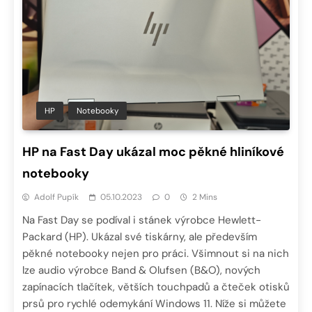
HP
Notebooky
HP na Fast Day ukázal moc pěkné hliníkové
notebooky
Adolf Pupík
05.10.2023
0
2 Mins
Na Fast Day se podíval i stánek výrobce Hewlett-
Packard (HP). Ukázal své tiskárny, ale především
pěkné notebooky nejen pro práci. Všimnout si na nich
lze audio výrobce Band & Olufsen (B&O), nových
zapínacích tlačítek, větších touchpadů a čteček otisků
prsů pro rychlé odemykání Windows 11. Níže si můžete