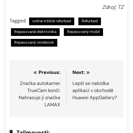
Zdroj: TZ
Tagged:
online tržiště refurbed
Refurbed
Repasovaná elektronika
Repasovaný mobil
Repasovaný notebook
Navigace
Previous:
Next:
pro
Značka autokamer
Lepší se nabídka
TrueCam končí.
aplikací v obchodě
příspěvek
Nahrazuje ji značka
Huawei AppGallery?
LAMAX
Zajímavosti: