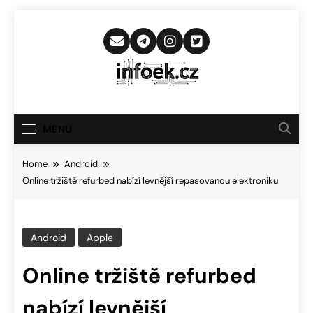
Skip
to
content
Infoek.cz
Web Věnující Se Technologickým
Novinkám
MENU
Home
Android
Online tržiště refurbed nabízí levnější repasovanou elektroniku
Android
Apple
Online tržiště refurbed
nabízí levnější