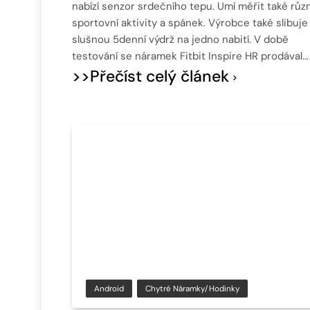
nabízí senzor srdečního tepu. Umí měřit také růz
sportovní aktivity a spánek. Výrobce také slibuje
slušnou 5denní výdrž na jedno nabití. V době
testování se náramek Fitbit Inspire HR prodával…
>>Přečíst celý článek
Android
Chytré Náramky/hodinky