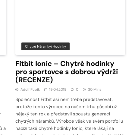
Chytré Náramky/hodinky
Fitbit Ionic – Chytré hodinky
pro sportovce s dobrou výdrží
(RECENZE)
Adolf Pupík
19.04.2018
0
30 Mins
Společnost Fitbit asi není třeba představovat,
protože tento výrobce na našem trhu působí už
y
nějaký ten rok a představil spoustu generací
chytrých náramků. Výrobce však ve svém portfoliu
ů a
nabízí také chytré hodinky Ionic, které lákají na