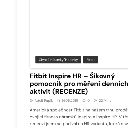
Chytré Náramky/hodinky
Fitbit
Fitbit Inspire HR – Šikovný
pomocník pro měření denníc
aktivit (RECENZE)
Adolf Pupík
14.06.2019
0
22 Mins
Americká společnost Fitbit na našem trhu prodá
dvojici fitness náramků Inspire a Inspire HR. V té
recenzi jsem se podíval na HR variantu, která nav