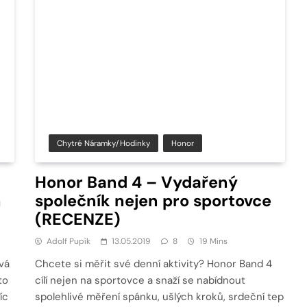
Chytré Náramky/hodinky
Honor
Honor Band 4 – Vydařený
h
společník nejen pro sportovce
(RECENZE)
Adolf Pupík
13.05.2019
8
19 Mins
vá
Chcete si měřit své denní aktivity? Honor Band 4
to
cílí nejen na sportovce a snaží se nabídnout
íc
spolehlivé měření spánku, ušlých kroků, srdeční tep