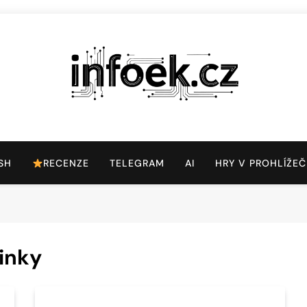
Infoek.cz
Web Věnující Se Technologickým Novinkám
SH
RECENZE
TELEGRAM
AI
HRY V PROHLÍŽEČ
inky