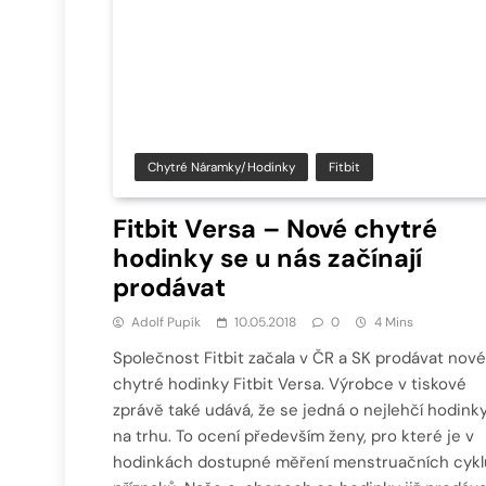
Chytré Náramky/hodinky
Fitbit
Fitbit Versa – Nové chytré
hodinky se u nás začínají
prodávat
Adolf Pupík
10.05.2018
0
4 Mins
Společnost Fitbit začala v ČR a SK prodávat nové
chytré hodinky Fitbit Versa. Výrobce v tiskové
zprávě také udává, že se jedná o nejlehčí hodink
na trhu. To ocení především ženy, pro které je v
hodinkách dostupné měření menstruačních cykl