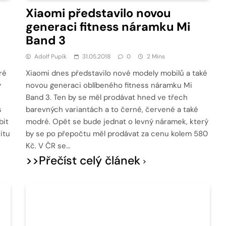
Xiaomi představilo novou
generaci fitness náramku Mi
Band 3
Adolf Pupík
31.05.2018
0
2 Mins
ré
Xiaomi dnes představilo nové modely mobilů a také
y
novou generaci oblíbeného fitness náramku Mi
Band 3. Ten by se měl prodávat hned ve třech
s
barevných variantách a to černé, červené a také
bit
modré. Opět se bude jednat o levný náramek, který
itu
by se po přepočtu měl prodávat za cenu kolem 580
Kč. V ČR se…
>>Přečíst celý článek