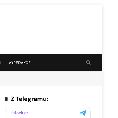
I
✍️REDAKCE
Z Telegramu: