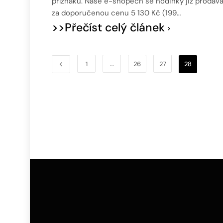
příznaků. Naše e-shopech se hodinky již prodáva
za doporučenou cenu 5 130 Kč (199…
>>Přečíst celý článek
1
…
26
27
28