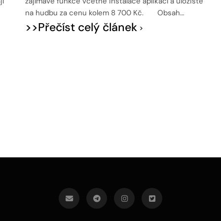
jí
zajímavé funkce včetně instalace aplikací a úložiště
na hudbu za cenu kolem 8 700 Kč. Obsah…
>>Přečíst celý článek