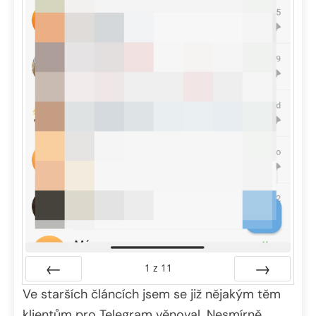
1
z
11
Ve starších článcích jsem se již nějakým těm
Předchozí
Další
klientům pro Telegram věnoval. Nesmírně