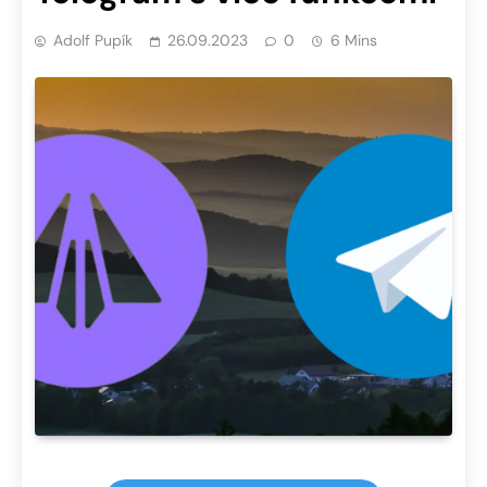
Adolf Pupík
26.09.2023
0
6 Mins