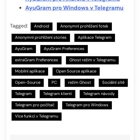
AyuGram pro Windows v Telegramu
Tagged:
Android
Anonymní prohlížení fotek
Anonymní prohlížení stories
Aplikace Telegram
AyuGram
AyuGram Preferences
extraGram Preferences
Ghost režim v Telegramu
Mobilní aplikace
Open Source aplikace
Open-Source
PC
režim Ghost
Sociální sítě
Telegram
Telegram klienti
Telegram návody
Telegram pro počítač
Telegram pro Windows
Více funkcí v Telegramu