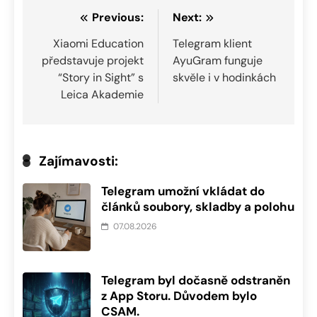
Navigace
Previous:
Next:
pro
Xiaomi Education
Telegram klient
představuje projekt
AyuGram funguje
příspěvek
“Story in Sight” s
skvěle i v hodinkách
Leica Akademie
Zajímavosti:
Telegram umožní vkládat do
článků soubory, skladby a polohu
07.08.2026
Telegram byl dočasně odstraněn
z App Storu. Důvodem bylo
CSAM.