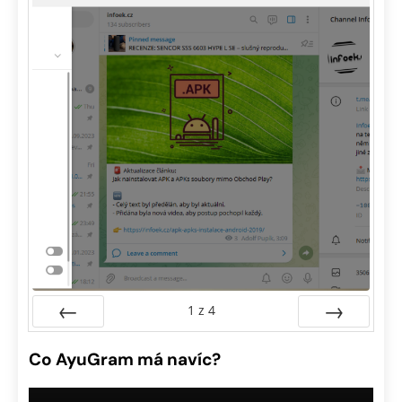
1
z
4
Předchozí
Další
Co AyuGram má navíc?