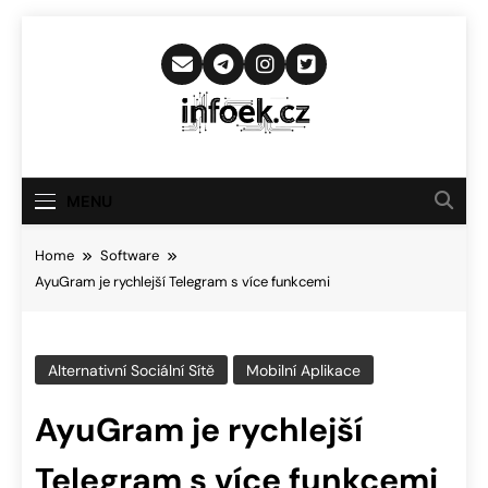
Skip
to
content
Infoek.cz
Web Věnující Se Technologickým
Novinkám
MENU
Home
Software
AyuGram je rychlejší Telegram s více funkcemi
Alternativní Sociální Sítě
Mobilní Aplikace
AyuGram je rychlejší
Telegram s více funkcemi