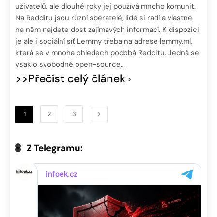
uživatelů, ale dlouhé roky jej používá mnoho komunit.
Na Redditu jsou různí sběratelé, lidé si radí a vlastně
na něm najdete dost zajímavých informací. K dispozici
je ale i sociální síť Lemmy třeba na adrese lemmy.ml,
která se v mnoha ohledech podobá Redditu. Jedná se
však o svobodné open-source…
>>Přečíst celý článek
1
2
3
Z Telegramu: