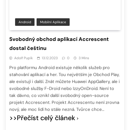
Android
Mobilní Aplikace
Svobodný obchod aplikací Accrescent
dostal češtinu
Adolf Pupík
13.12.2023
0
3 Mins
Pro platformu Android existuje několik služeb pro
stahování aplikací a her. Tou největším je Obchod Play,
ale existují i další. Znát můžete Huawei AppGallery, ale i
svobodné služby F-Droid nebo IzzyOnDroid. Není to
tak dávno, co vznikl další svobodný open-source
projekt Accrescent. Projekt Accrescentu není zrovna
nový, ale moc lidí ho stále nezná. Tvůrce chce…
>>Přečíst celý článek