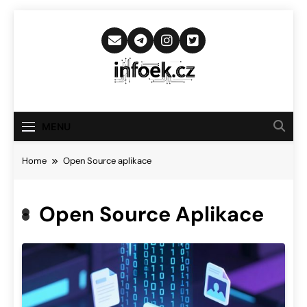
Skip
to
content
Infoek.cz
Web Věnující Se Technologickým
Novinkám
MENU
Home
Open Source aplikace
Open Source Aplikace