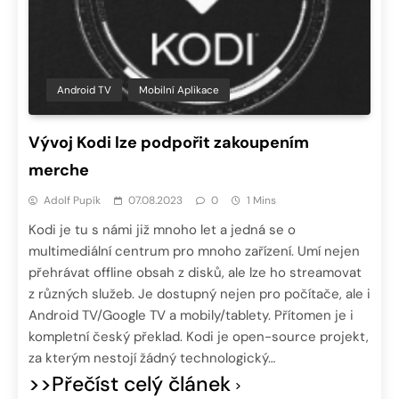
Android TV
Mobilní Aplikace
Vývoj Kodi lze podpořit zakoupením
merche
Adolf Pupík
07.08.2023
0
1 Mins
Kodi je tu s námi již mnoho let a jedná se o
multimediální centrum pro mnoho zařízení. Umí nejen
přehrávat offline obsah z disků, ale lze ho streamovat
z různých služeb. Je dostupný nejen pro počítače, ale i
Android TV/Google TV a mobily/tablety. Přítomen je i
kompletní český překlad. Kodi je open-source projekt,
za kterým nestojí žádný technologický…
>>Přečíst celý článek