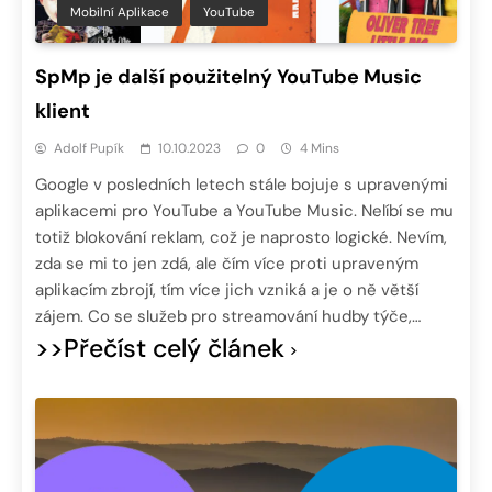
Mobilní Aplikace
YouTube
SpMp je další použitelný YouTube Music
klient
Adolf Pupík
10.10.2023
0
4 Mins
Google v posledních letech stále bojuje s upravenými
aplikacemi pro YouTube a YouTube Music. Nelíbí se mu
totiž blokování reklam, což je naprosto logické. Nevím,
zda se mi to jen zdá, ale čím více proti upraveným
aplikacím zbrojí, tím více jich vzniká a je o ně větší
zájem. Co se služeb pro streamování hudby týče,…
>>Přečíst celý článek