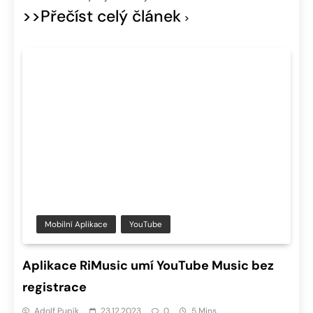
>>Přečíst celý článek
Mobilní Aplikace
YouTube
Aplikace RiMusic umí YouTube Music bez
registrace
Adolf Pupík
23.12.2023
0
5 Mins