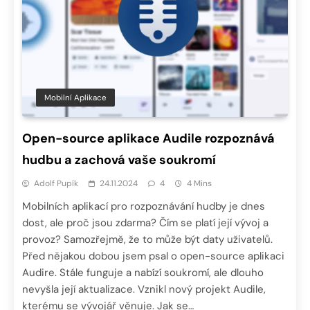
Mobilní Aplikace
Open-source aplikace Audile rozpoznává
hudbu a zachová vaše soukromí
Adolf Pupík
24.11.2024
4
4 Mins
Mobilních aplikací pro rozpoznávání hudby je dnes
dost, ale proč jsou zdarma? Čím se platí její vývoj a
provoz? Samozřejmě, že to může být daty uživatelů.
Před nějakou dobou jsem psal o open-source aplikaci
Audire. Stále funguje a nabízí soukromí, ale dlouho
nevyšla její aktualizace. Vznikl nový projekt Audile,
kterému se vývojář věnuje. Jak se…