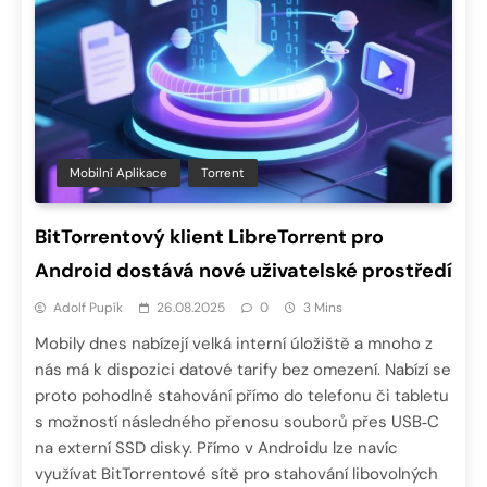
Mobilní Aplikace
Torrent
BitTorrentový klient LibreTorrent pro
Android dostává nové uživatelské prostředí
Adolf Pupík
26.08.2025
0
3 Mins
Mobily dnes nabízejí velká interní úložiště a mnoho z
nás má k dispozici datové tarify bez omezení. Nabízí se
proto pohodlné stahování přímo do telefonu či tabletu
s možností následného přenosu souborů přes USB‑C
na externí SSD disky. Přímo v Androidu lze navíc
využívat BitTorrentové sítě pro stahování libovolných