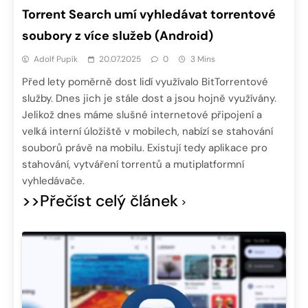
Torrent Search umí vyhledávat torrentové
soubory z více služeb (Android)
Adolf Pupík
20.07.2025
0
3 Mins
Před lety poměrně dost lidí využívalo BitTorrentové
služby. Dnes jich je stále dost a jsou hojně využívány.
Jelikož dnes máme slušné internetové připojení a
velká interní úložiště v mobilech, nabízí se stahování
souborů právě na mobilu. Existují tedy aplikace pro
stahování, vytváření torrentů a mutiplatformní
vyhledávače.
>>Přečíst celý článek