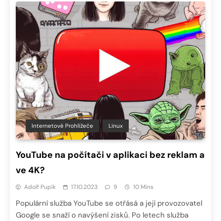
Internetové Prohlížeče
Linux
YouTube na počítači v aplikaci bez reklam a
ve 4K?
Adolf Pupík
17.10.2023
9
10 Mins
Populární služba YouTube se otřásá a její provozovatel
Google se snaží o navýšení zisků. Po letech služba