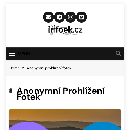
Skip
to
content
Infoek.cz
Web Věnující Se Technologickým
Novinkám
MENU
Home
Anonymní prohlížení fotek
Anonymní Prohlížení
Fotek