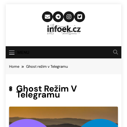
Skip
to
content
Infoek.cz
Web Věnující Se Technologickým
Novinkám
MENU
Home
Ghost režim v Telegramu
Ghost Režim V
Telegramu