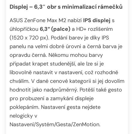
Displej – 6,3″ obr s minimalizací rámečků
ASUS ZenFone Max M2 nabízí
IPS displej
s
úhlopříčkou
6,3“ (palce)
a HD+ rozlišením
(1520 x 720 px). Podání barev je díky IPS
panelu na velmi dobré úrovni a černá barva je
opravdu černá. Někomu mohou barvy
připadat krapet studenější, ale lze si je
libovolně nastavit v nastavení, což rozhodně
chválím. V dané cenové kategorii si jej dovolím
hodnotit jako nadprůměrný. Potěší také gesto
pro probuzení a zamykání displeje
poklepáním. Nastavení gesta nejdete
nelogicky v
Nastavení/Systém/Gesta/ZenMotion.