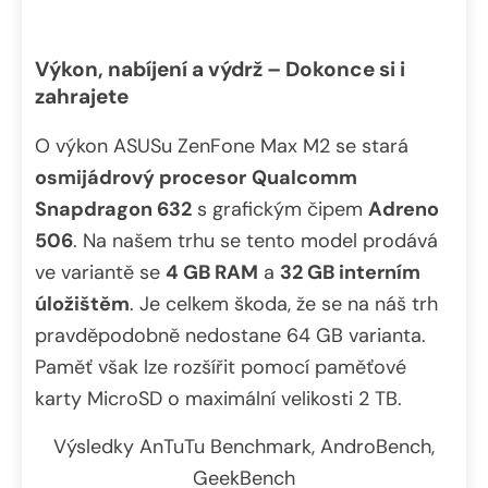
Výkon, nabíjení a výdrž – Dokonce si i
zahrajete
O výkon ASUSu ZenFone Max M2 se stará
osmijádrový procesor
Qualcomm
Snapdragon 632
s grafickým čipem
Adreno
506
. Na našem trhu se tento model prodává
ve variantě se
4 GB RAM
a
32 GB interním
úložištěm
. Je celkem škoda, že se na náš trh
pravděpodobně nedostane 64 GB varianta.
Paměť však lze rozšířit pomocí paměťové
karty MicroSD o maximální velikosti 2 TB.
Výsledky AnTuTu Benchmark, AndroBench,
GeekBench