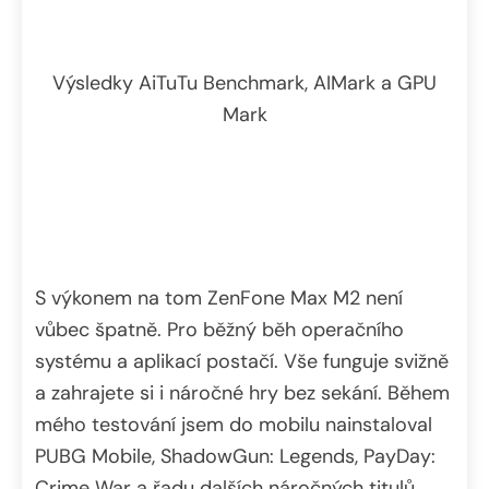
Výsledky AiTuTu Benchmark, AIMark a GPU
Mark
S výkonem na tom ZenFone Max M2 není
vůbec špatně. Pro běžný běh operačního
systému a aplikací postačí. Vše funguje svižně
a zahrajete si i náročné hry bez sekání. Během
mého testování jsem do mobilu nainstaloval
PUBG Mobile, ShadowGun: Legends, PayDay:
Crime War a řadu dalších náročných titulů.