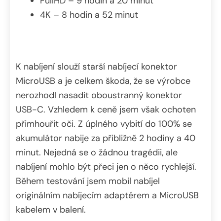
FullHD – 9 hodin a 20 minut
4K – 8 hodin a 52 minut
K nabíjení slouží starší nabíjecí konektor
MicroUSB a je celkem škoda, že se výrobce
nerozhodl nasadit oboustranný konektor
USB-C. Vzhledem k ceně jsem však ochoten
přimhouřit oči. Z úplného vybití do 100% se
akumulátor nabije za přibližně 2 hodiny a 40
minut. Nejedná se o žádnou tragédii, ale
nabíjení mohlo být přeci jen o něco rychlejší.
Během testování jsem mobil nabíjel
originálním nabíjecím adaptérem a MicroUSB
kabelem v balení.