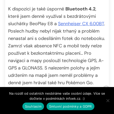
K dispozici je také úsporné
Bluetooth 4.2
,
které jsem denně využíval s bezdrátovými
sluchátky BeoPlay E8 a
Sennheiser CX 6.00BT
.
Poslech hudby nebyl nijak trhaný a problém
nenastal ani s odesíláním fotek do notebooku.
Zamrzí však absence NFC a mobil tedy nelze
používat k bezkontaktnímu placení… Pro
navigaci a mapy poslouží technologie GPS, A-
GPS a GLONASS. S nalezením polohy a jejím
udržením na mapě jsem neměl problémy a
denně jsem hrával také hru Pokémon Go.
Na rozdíl od ostatních nesbíráme vaše osobní údaje. Více se
dočtete v podmínkách infoek.cz. :)
Souhlasím
Smluvní podmínky a GDPR