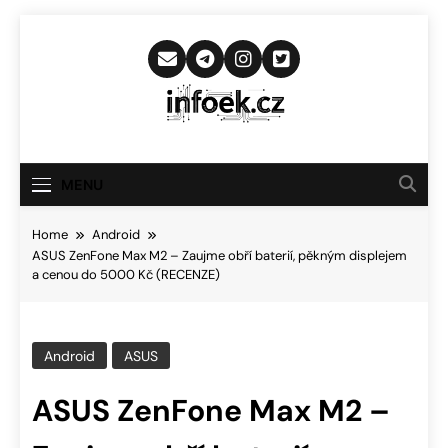
Skip
to
content
Infoek.cz
Web Věnující Se Technologickým
Novinkám
MENU
Home
Android
ASUS ZenFone Max M2 – Zaujme obří baterií, pěkným displejem
a cenou do 5000 Kč (RECENZE)
Android
ASUS
ASUS ZenFone Max M2 –