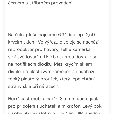
černém a stříbrném provedení.
Na čelní ploše najdeme 6,3“ displej s 2,5D
krycím sklem. Ve výřezu displeje se nachází
reproduktor pro hovory, selfie kamerka
s přisvětlovacím LED bleskem a dostalo se i
na notifikační diodku. Mezi krycím sklem
displeje a plastovým rámeček se nachází
tenký plastový proužek, který lépe chrání
strany skla při nárazech.
Horní část mobilu nabízí 3,5 mm audio jack
pro připojení sluchátek a mikrofon. Levý bok
v sobě ukrývá slot pro dvě NanoSIM a jednu