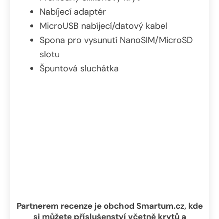
Nabíjecí adaptér
MicroUSB nabíjecí/datový kabel
Spona pro vysunutí NanoSIM/MicroSD
slotu
Špuntová sluchátka
Partnerem recenze je obchod Smartum.cz, kde
si můžete příslušenství včetně krytů a