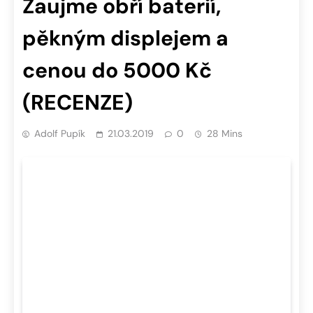
Zaujme obří baterií,
pěkným displejem a
cenou do 5000 Kč
(RECENZE)
Adolf Pupík
21.03.2019
0
28 Mins