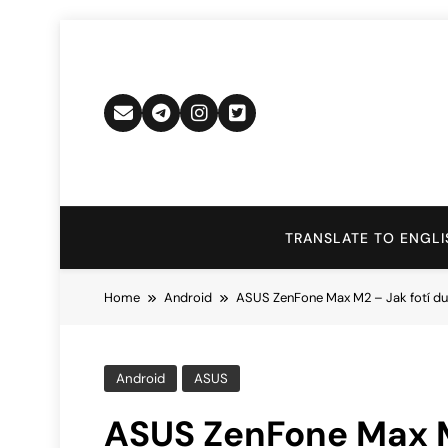
Skip
to
content
TRANSLATE TO ENGLI
Home
Android
ASUS ZenFone Max M2 – Jak fotí duá
Android
ASUS
ASUS ZenFone Max M2