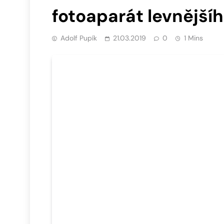
fotoaparát levnější
Adolf Pupík
21.03.2019
0
1 Mins