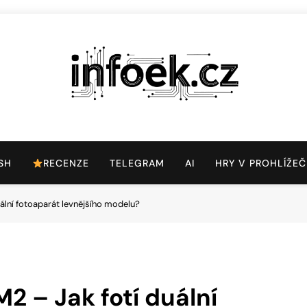
Infoek.cz
Web Věnující Se Technologickým Novinkám
SH
RECENZE
TELEGRAM
AI
HRY V PROHLÍŽEČ
lní fotoaparát levnějšího modelu?
 – Jak fotí duální