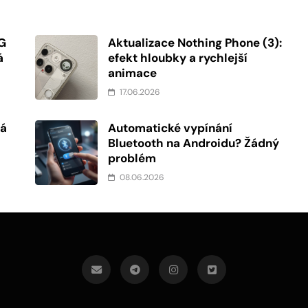
5G
Aktualizace Nothing Phone (3):
á
efekt hloubky a rychlejší
animace
17.06.2026
ná
Automatické vypínání
Bluetooth na Androidu? Žádný
problém
08.06.2026