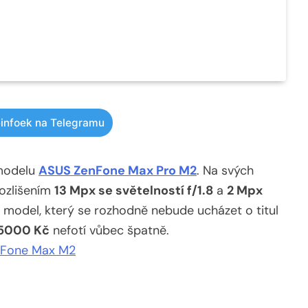
infoek na Telegramu
 modelu
ASUS ZenFone Max Pro M2
. Na svých
rozlišením
13 Mpx se světelností f/1.8
a
2 Mpx
 o model, který se rozhodně nebude ucházet o titul
5000 Kč
nefotí vůbec špatně.
nFone Max M2