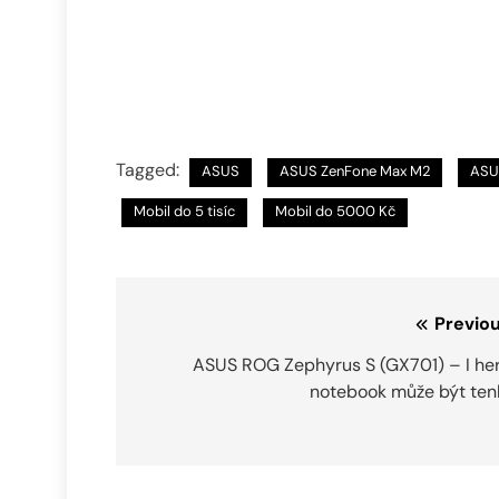
Tagged:
ASUS
ASUS ZenFone Max M2
ASU
Mobil do 5 tisíc
Mobil do 5000 Kč
Navigace
Previou
pro
ASUS ROG Zephyrus S (GX701) – I her
notebook může být ten
příspěvek