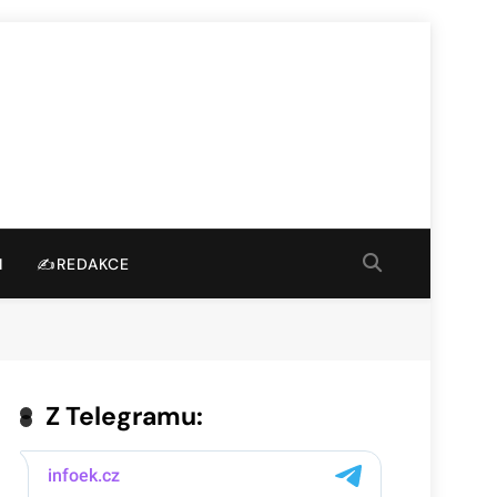
I
✍️REDAKCE
Z Telegramu: