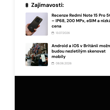
Zajímavosti:
Recenze Redmi Note 15 Pro 
– IP68, 200 MPx, eSIM a nízk
cena
13.07.2026
Android a iOS v Británii mož
budou nezletilým skenovat
mobily
08.06.2026