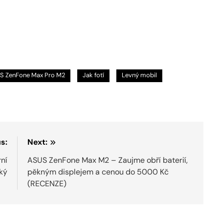
S ZenFone Max Pro M2
Jak fotí
Levný mobil
s:
Next:
ní
ASUS ZenFone Max M2 – Zaujme obří baterií,
ký
pěkným displejem a cenou do 5000 Kč
(RECENZE)