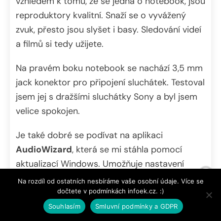
vzhledem k tomu, že se jedná o notebook, jsou
reproduktory kvalitní. Snaží se o vyvážený
zvuk, přesto jsou slyšet i basy. Sledování videí
a filmů si tedy užijete.
Na pravém boku notebook se nachází 3,5 mm
jack konektor pro připojení sluchátek. Testoval
jsem jej s dražšími sluchátky Sony a byl jsem
velice spokojen.
Je také dobré se podívat na aplikaci
AudioWizard
, která se mi stáhla pomocí
aktualizací Windows. Umožňuje nastavení
reproduktorů a lze si nastavit i profily pro
Na rozdíl od ostatních nesbíráme vaše osobní údaje. Více se
poslech hudby či třeba sledování filmů. Věřím
dočtete v podmínkách infoek.cz. :)
tomu, že se najdou uživatelé, kteří tuto aplikaci
Souhlasím
Smluvní podmínky a GDPR
ocení. Funguje dobře a hezky zpracované je i