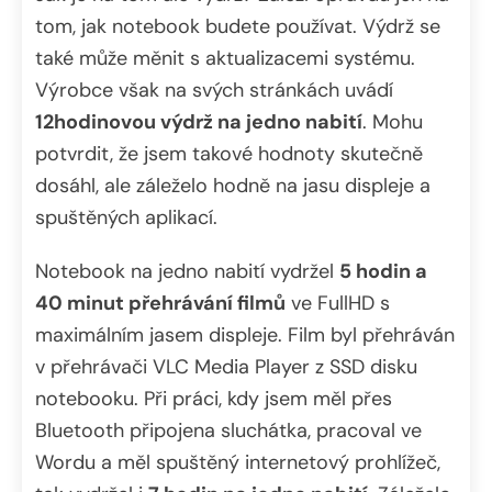
tom, jak notebook budete používat. Výdrž se
také může měnit s aktualizacemi systému.
Výrobce však na svých stránkách uvádí
12hodinovou výdrž na jedno nabití
. Mohu
potvrdit, že jsem takové hodnoty skutečně
dosáhl, ale záleželo hodně na jasu displeje a
spuštěných aplikací.
Notebook na jedno nabití vydržel
5 hodin a
40 minut přehrávání filmů
ve FullHD s
maximálním jasem displeje. Film byl přehráván
v přehrávači VLC Media Player z SSD disku
notebooku. Při práci, kdy jsem měl přes
Bluetooth připojena sluchátka, pracoval ve
Wordu a měl spuštěný internetový prohlížeč,