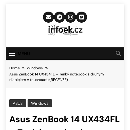
Skip
to
content
Infoek.cz
Web Věnující Se Technologickým
Novinkám
MENU
Home
Windows
Asus ZenBook 14 UX434FL – Tenký notebook s druhým
displejem v touchpadu (RECENZE)
ASUS
Windows
Asus ZenBook 14 UX434FL