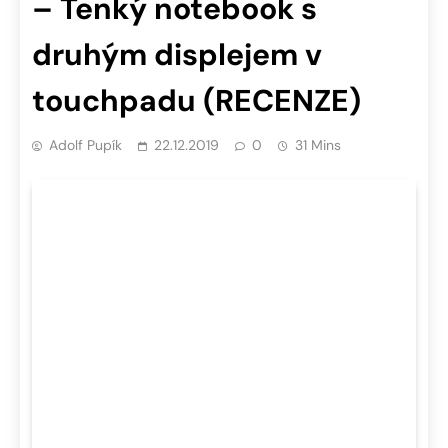
– Tenký notebook s
druhým displejem v
touchpadu (RECENZE)
Adolf Pupík
22.12.2019
0
31 Mins