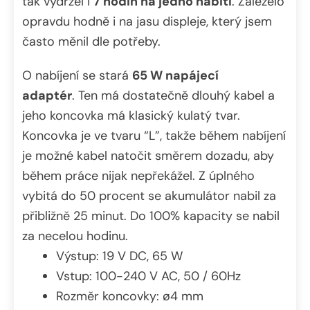
tak vydržel i
7 hodin na jedno nabití
. Záleželo
opravdu hodně i na jasu displeje, který jsem
často měnil dle potřeby.
O nabíjení se stará
65 W napájecí
adaptér
. Ten má dostatečně dlouhý kabel a
jeho koncovka má klasický kulatý tvar.
Koncovka je ve tvaru “L”, takže během nabíjení
je možné kabel natočit směrem dozadu, aby
během práce nijak nepřekážel. Z úplného
vybitá do 50 procent se akumulátor nabil za
přibližně 25 minut. Do 100% kapacity se nabil
za necelou hodinu.
Výstup: 19 V DC, 65 W
Vstup: 100-240 V AC, 50 / 60Hz
Rozměr koncovky: ø4 mm