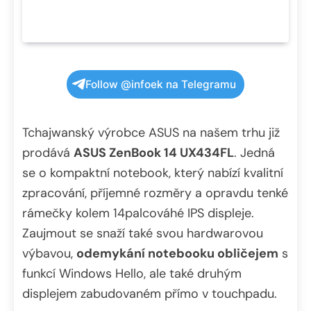
Follow @infoek na Telegramu
Tchajwanský výrobce ASUS na našem trhu již
prodává
ASUS ZenBook 14 UX434FL
. Jedná
se o kompaktní notebook, který nabízí kvalitní
zpracování, příjemné rozměry a opravdu tenké
rámečky kolem 14palcováhé IPS displeje.
Zaujmout se snaží také svou hardwarovou
výbavou,
odemykání notebooku obličejem
s
funkcí Windows Hello, ale také druhým
displejem zabudovaném přímo v touchpadu.