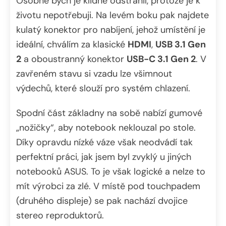
Osobně bych je klidně odstranil, protože je k
životu nepotřebuji. Na levém boku pak najdete
kulatý konektor pro nabíjení, jehož umístění je
ideální, chválím za klasické
HDMI
,
USB 3.1 Gen
2
a oboustranný konektor
USB-C 3.1 Gen 2
. V
zavřeném stavu si vzadu lze všimnout
výdechů, které slouží pro systém chlazení.
Spodní část základny na sobě nabízí gumové
„nožičky“, aby notebook neklouzal po stole.
Díky opravdu nízké váze však neodvádí tak
perfektní práci, jak jsem byl zvyklý u jiných
notebooků ASUS. To je však logické a nelze to
mít výrobci za zlé. V místě pod touchpadem
(druhého displeje) se pak nachází dvojice
stereo reproduktorů.