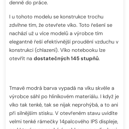
denně do práce.
I u tohoto modelu se konstrukce trochu
zdvihne tím, že otevřete víko. Toto řešení se
nachází už u více modelů a výrobce tím
elegantně řeší efektivnější proudění vzduchu v
konstrukci (chlazení).
Víko notebooku lze
otevřít na
dostatečných 145 stupňů
.
Tmavě modrá barva vypadá na víku skvěle a
výrobce sáhl po hliníkovém materiálu. I když je
víko tak tenké, tak se nijak neprohýbá, a to ani
při silnějším stisku. V otevřeném stavu uvidíte
velmi tenké rámečky 14palcového IPS displeje,