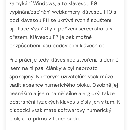
zamykání Windows, a to klávesou F9,
vypínání/zapínání webkamery klávesou F10 a
pod klávesou F11 se ukrývá rychlé spuštění
aplikace Výstřižky a pořízení screenshotu s
ořezem. Klávesou F7 je pak možné
přizpůsobení jasu podsvícení klávesnice.
Pro práci je tedy klávesnice stvořená a denně
jsem na ni psal články a byl naprosto
spokojený. Některým uživatelům však může
vadit absence numerického bloku. Osobně jej
nesnáším a jsem na něj silně alergický, takže
odstranění fyzických kláves s čísly jen vítám. K
dispozici však máte softwarový numerický
blok, a to přímo v touchpadu.