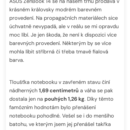
ASUS ZenBook 14 se na našem trhu prodává v
krásném královsky modrém barevném
provedení. Na propagačních materiálech sice
úchvatně nevypadá, ale v reálu se mi opravdu
moc líbí. Je jen škoda, že není k dispozici více
barevných provedení. Některým by se více
mohla líbit stříbrná či třeba tmavě fialová
barva.
Tloušťka notebooku v zavřeném stavu činí
nádherných
1,69 centimetrů
a váha se pak
dostala jen na
pouhých 1,26 kg
.
Díky těmto
famózním hodnotám bylo přenášení
notebooku pohodlné. Vešel se i do menšího
batohu, ve kterým jsem jej přenášel takřka