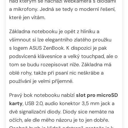
nad kterým se nachází webkamera s diodami
a mikrofony. Jedná se tedy o moderní řešení,
které jen vítám.
Základna notebooku je opět z hliníku a
všimnout si lze elegantního zlatého proužku
s logem ASUS ZenBook. K dispozici je pak
podsvícená klávesnice a velký touchpad, ale o
tom se budu rozepisovat níže. Základna má
oblé rohy, takže při psaní nic neškrábe a
používání je velmi příjemné.
Pravý bok notebooku nabízí
slot pro microSD
karty
, USB 2.0, audio konektor 3,5 mm jack a
dvě signalizační diody. Diody sice nemáte na
očích, ale dle mého názoru je to jen dobře.