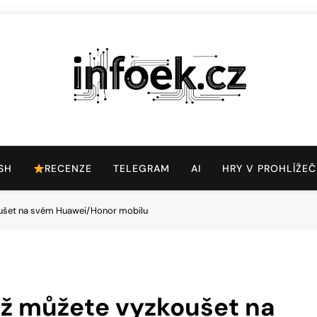
Infoek.cz
Web Věnující Se Technologickým Novinkám
SH
RECENZE
TELEGRAM
AI
HRY V PROHLÍŽEČ
koušet na svém Huawei/Honor mobilu
již můžete vyzkoušet na