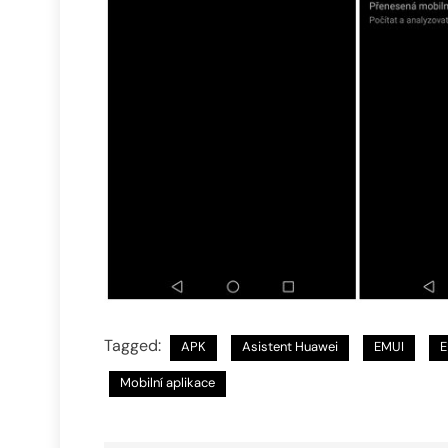
Tagged:
APK
Asistent Huawei
EMUI
E
Mobilní aplikace