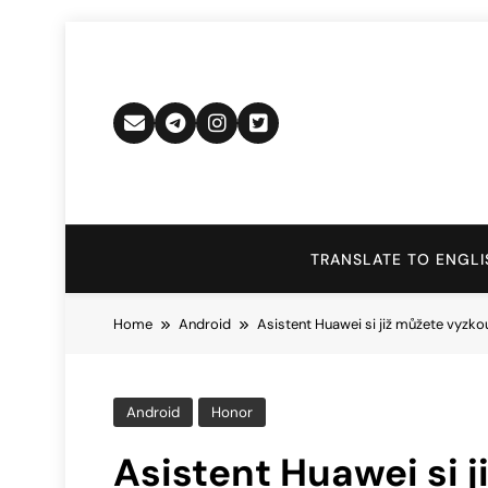
Skip
to
content
TRANSLATE TO ENGLI
Home
Android
Asistent Huawei si již můžete vyz
Android
Honor
Asistent Huawei si 