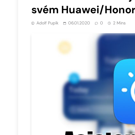
svém Huawei/Honor
Adolf Pupík
06.01.2020
0
2 Mins