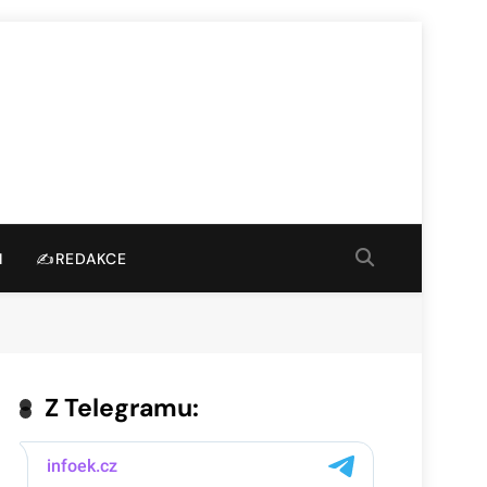
I
✍️REDAKCE
Z Telegramu: