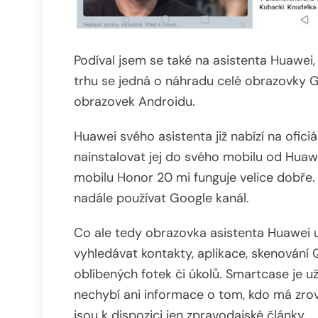
Podíval jsem se také na asistenta Huawei
trhu se jedná o náhradu celé obrazovky G
obrazovek Androidu.
Huawei svého asistenta již nabízí na oficiá
nainstalovat jej do svého mobilu od Huawe
mobilu Honor 20 mi funguje velice dobře.
nadále používat Google kanál.
Co ale tedy obrazovka asistenta Huawei u
vyhledávat kontakty, aplikace, skenování
oblíbených fotek či úkolů. Smartcase je u
nechybí ani informace o tom, kdo má zrov
jsou k dispozici jen zpravodajské články.