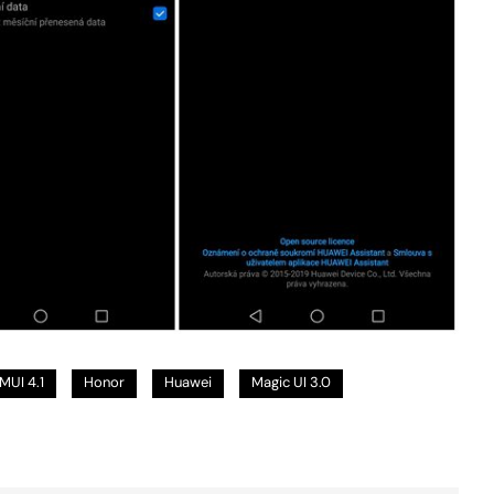
MUI 4.1
Honor
Huawei
Magic UI 3.0