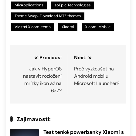
MixApplications
soEpic Technologies
Theme Swap-Download MTZ themes
Vlastní Xiaomi téma
Xiaomi
Xiaomi Mobile
Navigace
Previous:
Next:
pro
Jak v HyperOS
Proč vyzkoušet na
nastavit rozložení
Android mobilu
příspěvek
mřížky ikon až na
Microsoft Launcher?
6×7?
Zajímavosti:
Test tenké powerbanky Xiaomi s