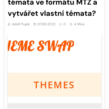
témata ve formátu MTZ a
vytvářet vlastní témata?
Adolf Pupík
07.08.2022
0
4 Mins