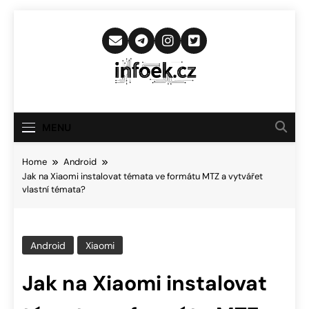
Skip
to
content
Infoek.cz
Web Věnující Se Technologickým
Novinkám
MENU
Home
Android
Jak na Xiaomi instalovat témata ve formátu MTZ a vytvářet
vlastní témata?
Android
Xiaomi
Jak na Xiaomi instalovat