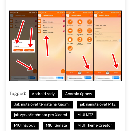
Tagged:
Android rady
Android úpravy
Jak instalovat témata na Xiaomi
jak nainstalovat MTZ
jak vytvořit témata pro Xiaomi
MIUI MTZ
MIUI návody
MIUI témata
MIUI Theme Creator