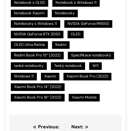
Notebook s OLED
Notebook s Windows 11
Notebook Xiaomi
Notebooky
Notebooky s Windows 11
NVIDIA GeForce MX550
NVIDIA GeForce RTX 2050
OLED
OLED Ultra Retina
Redmi
Redmi Book Pro 15“ (2022)
Specifikace notebooků
tenké notebooky
Tenký notebook
W11
Windows 11
Xiaomi
Xiaomi Book Pro (2022)
Xiaomi Book Pro 14“ (2022)
Xiaomi Book Pro 16“ (2022)
Xiaomi Mobile
Navigace
Previous:
Next: