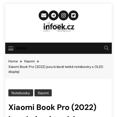
Skip
to
content
Infoek.cz
Web Věnující Se Technologickým
Novinkám
MENU
Home
Xiaomi
Xiaomi Book Pro (2022) jsou krásné tenké notebooky s OLED
displeji
Notebooky
Xiaomi
Xiaomi Book Pro (2022)