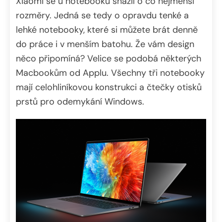
Xiaomi se u notebooků snažil o co nejmenší
rozměry. Jedná se tedy o opravdu tenké a
lehké notebooky, které si můžete brát denně
do práce i v menším batohu. Že vám design
něco připomíná? Velice se podobá některých
Macbookům od Applu. Všechny tři notebooky
mají celohliníkovou konstrukci a čtečky otisků
prstů pro odemykání Windows.