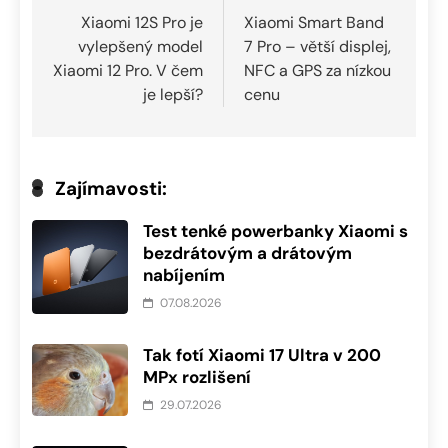
pro
Xiaomi 12S Pro je
Xiaomi Smart Band
vylepšený model
7 Pro – větší displej,
příspěvek
Xiaomi 12 Pro. V čem
NFC a GPS za nízkou
je lepší?
cenu
Zajímavosti:
Test tenké powerbanky Xiaomi s
bezdrátovým a drátovým
nabíjením
07.08.2026
Tak fotí Xiaomi 17 Ultra v 200
MPx rozlišení
29.07.2026