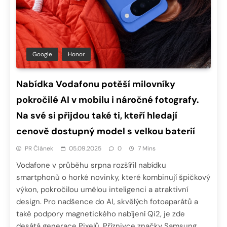
Google
Honor
Nabídka Vodafonu potěší milovníky
pokročilé AI v mobilu i náročné fotografy.
Na své si přijdou také ti, kteří hledají
cenově dostupný model s velkou baterií
PR Článek
05.09.2025
0
7 Mins
Vodafone v průběhu srpna rozšířil nabídku
smartphonů o horké novinky, které kombinují špičkový
výkon, pokročilou umělou inteligenci a atraktivní
design. Pro nadšence do AI, skvělých fotoaparátů a
také podpory magnetického nabíjení Qi2, je zde
desátá generace Pixelů. Příznivce značky Samsung