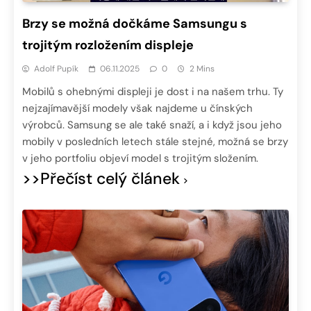
Brzy se možná dočkáme Samsungu s
trojitým rozložením displeje
Adolf Pupík
06.11.2025
0
2 Mins
Mobilů s ohebnými displeji je dost i na našem trhu. Ty
nejzajímavější modely však najdeme u čínských
výrobců. Samsung se ale také snaží, a i když jsou jeho
mobily v posledních letech stále stejné, možná se brzy
v jeho portfoliu objeví model s trojitým složením.
>>Přečíst celý článek