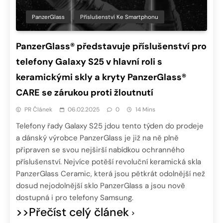
PanzerGlass
Příslušenství Ke Smartphonu
PanzerGlass® představuje příslušenství pro
telefony Galaxy S25 v hlavní roli s
keramickými skly a kryty PanzerGlass®
CARE se zárukou proti žloutnutí
PR Článek
06.02.2025
0
14 Mins
Telefony řady Galaxy S25 jdou tento týden do prodeje
a dánský výrobce PanzerGlass je již na ně plně
připraven se svou nejširší nabídkou ochranného
příslušenství. Nejvíce potěší revoluční keramická skla
PanzerGlass Ceramic, která jsou pětkrát odolnější než
dosud nejodolnější sklo PanzerGlass a jsou nově
dostupná i pro telefony Samsung.
>>Přečíst celý článek