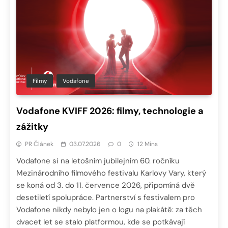
Filmy
Vodafone
Vodafone KVIFF 2026: filmy, technologie a
zážitky
PR Článek
03.07.2026
0
12 Mins
Vodafone si na letošním jubilejním 60. ročníku
Mezinárodního filmového festivalu Karlovy Vary, který
se koná od 3. do 11. července 2026, připomíná dvě
desetiletí spolupráce. Partnerství s festivalem pro
Vodafone nikdy nebylo jen o logu na plakátě: za těch
dvacet let se stalo platformou, kde se potkávají