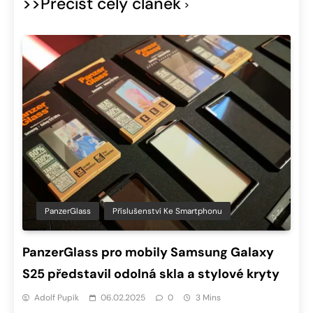
>>Přečíst celý článek
PanzerGlass
Příslušenství Ke Smartphonu
PanzerGlass pro mobily Samsung Galaxy
S25 představil odolná skla a stylové kryty
Adolf Pupík
06.02.2025
0
3 Mins