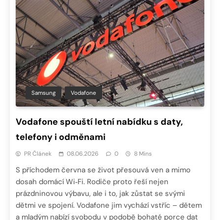
Samsung
Vodafone
Vodafone spouští letní nabídku s daty,
telefony i odměnami
PR Článek
08.06.2026
0
8 Mins
S příchodem června se život přesouvá ven a mimo
dosah domácí Wi‑Fi. Rodiče proto řeší nejen
prázdninovou výbavu, ale i to, jak zůstat se svými
dětmi ve spojení. Vodafone jim vychází vstříc – dětem
a mladým nabízí svobodu v podobě bohaté porce dat