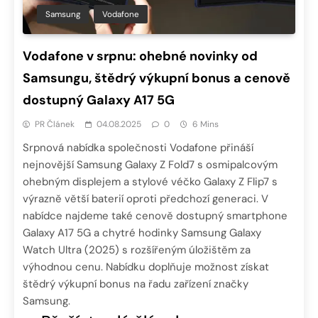
Samsung
Vodafone
Vodafone v srpnu: ohebné novinky od
Samsungu, štědrý výkupní bonus a cenově
dostupný Galaxy A17 5G
PR Článek
04.08.2025
0
6 Mins
Srpnová nabídka společnosti Vodafone přináší
nejnovější Samsung Galaxy Z Fold7 s osmipalcovým
ohebným displejem a stylové véčko Galaxy Z Flip7 s
výrazně větší baterií oproti předchozí generaci. V
nabídce najdeme také cenově dostupný smartphone
Galaxy A17 5G a chytré hodinky Samsung Galaxy
Watch Ultra (2025) s rozšířeným úložištěm za
výhodnou cenu. Nabídku doplňuje možnost získat
štědrý výkupní bonus na řadu zařízení značky
Samsung.