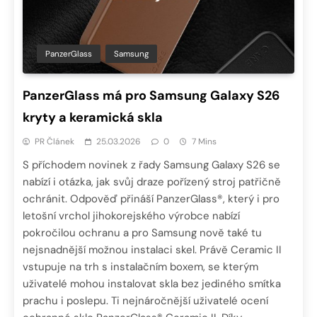
PanzerGlass
Samsung
PanzerGlass má pro Samsung Galaxy S26
kryty a keramická skla
PR Článek
25.03.2026
0
7 Mins
S příchodem novinek z řady Samsung Galaxy S26 se
nabízí i otázka, jak svůj draze pořízený stroj patřičně
ochránit. Odpověď přináší PanzerGlass®, který i pro
letošní vrchol jihokorejského výrobce nabízí
pokročilou ochranu a pro Samsung nově také tu
nejsnadnější možnou instalaci skel. Právě Ceramic II
vstupuje na trh s instalačním boxem, se kterým
uživatelé mohou instalovat skla bez jediného smítka
prachu i poslepu. Ti nejnáročnější uživatelé ocení