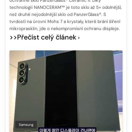
ochranné sklo PanzerGlass® Ceramic II. Díky
technologii NANOCERAM™ je toto sklo až 5× odolnější,
než druhé nejodolnější sklo od PanzerGlass®. S
tvrdostí na úrovni Mohs 7 a krystaly, které brání šíření
mikroprasklin, jde o nekompromisní ochranu displeje.
>>Přečíst celý článek
Samsung