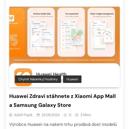
Chytré Náramky/hodinky
Huawei
Huawei Zdraví stáhnete z Xiaomi App Mall
a Samsung Galaxy Store
Adolf Pupík
23.09.2024
0
3 Mins
Výrobce Huawei na našem trhu prodává dost modelů