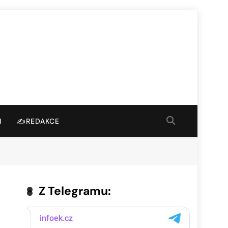
I
✍️REDAKCE
Z Telegramu: