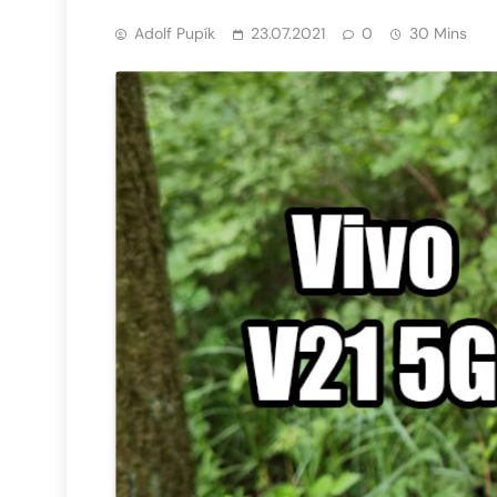
Adolf Pupík
23.07.2021
0
30 Mins