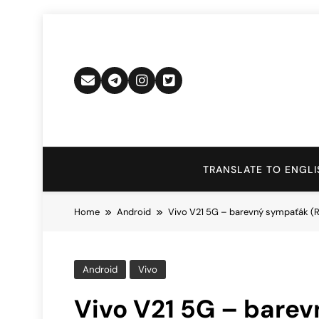
Skip
to
content
TRANSLATE TO ENGLI
Home
Android
Vivo V21 5G – barevný sympaťák (
Android
Vivo
Vivo V21 5G – bare