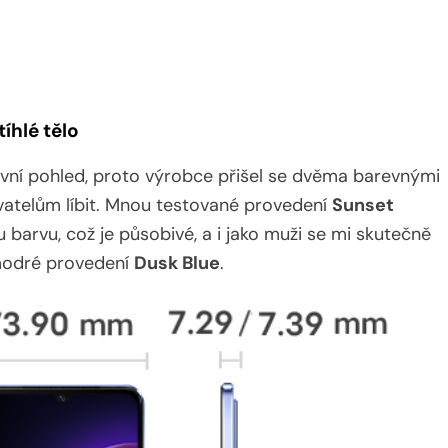
íhlé tělo
rvní pohled, proto výrobce přišel se dvěma barevnými
ivatelům líbit. Mnou testované provedení
Sunset
barvu, což je působivé, a i jako muži se mi skutečně
í modré provedení
Dusk Blue
.