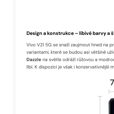
Design a konstrukce – líbivé barvy a št
Vivo V21 5G se snaží zaujmout hned na p
variantami, které se budou asi většině už
Dazzle
na světle odráží růžovou a modrou 
líbí. K dispozici je však i konzervativnějš