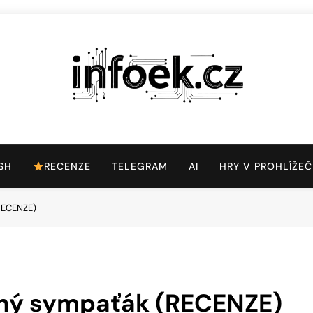
Infoek.cz
Web Věnující Se Technologickým Novinkám
SH
RECENZE
TELEGRAM
AI
HRY V PROHLÍŽEČ
RECENZE)
vný sympaťák (RECENZE)