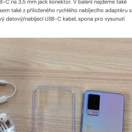
B-C na 3,5 mm jack konektor. V balení najdeme také
sem také z přiloženého rychlého nabíjecího adaptéru s
ý datový/nabíjecí USB-C kabel, spona pro vysunutí