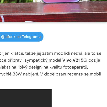
w @infoek na Telegramu
en krátce, takže jej zatím moc lidí nezná, ale to se
robce připravil sympatický model
Vivo V21 5G
, což je
lákat na líbivý design, na kvalitu fotoaparátů,
rychlé 33W nabíjení. V době psaní recenze se mobil