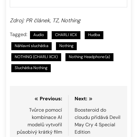
Zdroj: PR článek, TZ, Nothing
Tagged:
Audio
CHARLI XCX
Hudba
Náhlavní sluchátka
Nothing
NOTHING (CHARLI XCX)
Nothing Headphone (a)
Sluchátka Nothing
Navigace
Previous:
Next:
pro
Tvůrce pomocí
Boosteroid do
kombinace AI
cloudu přidává Devil
příspěvek
modelů vytvořil
May Cry 4 Special
působivý krátký film
Edition