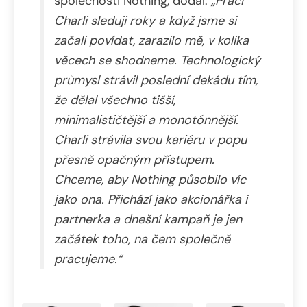
společnosti Nothing, dodal:
„Práci
Charli sleduji roky a když jsme si
začali povídat, zarazilo mě, v kolika
věcech se shodneme. Technologický
průmysl strávil poslední dekádu tím,
že dělal všechno tišší,
minimalističtější a monotónnější.
Charli strávila svou kariéru v popu
přesně opačným přístupem.
Chceme, aby Nothing působilo víc
jako ona. Přichází jako akcionářka i
partnerka a dnešní kampaň je jen
začátek toho, na čem společně
pracujeme.“