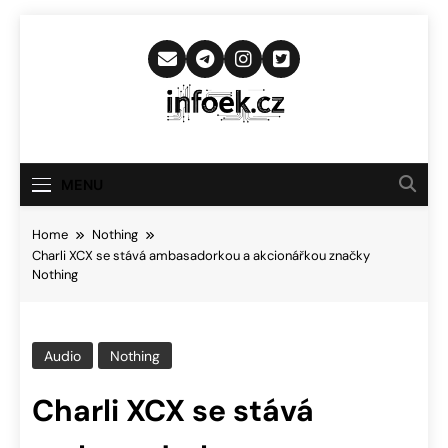
Skip
to
content
Infoek.cz
Web Věnující Se Technologickým
Novinkám
MENU
Home
Nothing
Charli XCX se stává ambasadorkou a akcionářkou značky
Nothing
Audio
Nothing
Charli XCX se stává