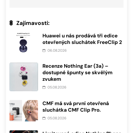
Zajímavosti:
Huawei u nás prodává tři edice
otevřených sluchátek FreeClip 2
06.08.2026
Recenze Nothing Ear (3a) –
dostupné špunty se skvělým
zvukem
05.08.2026
CMF má svá první otevřená
sluchátka CMF Clip Pro.
05.08.2026