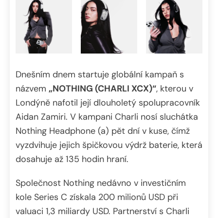
Dnešním dnem startuje globální kampaň s
názvem
„NOTHING (CHARLI XCX)“
, kterou v
Londýně nafotil její dlouholetý spolupracovník
Aidan Zamiri. V kampani Charli nosí sluchátka
Nothing Headphone (a) pět dní v kuse, čímž
vyzdvihuje jejich špičkovou výdrž baterie, která
dosahuje až 135 hodin hraní.
Společnost Nothing nedávno v investičním
kole Series C získala 200 milionů USD při
valuaci 1,3 miliardy USD. Partnerství s Charli