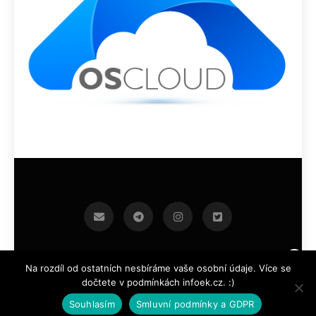
infoek.cz 2026.Developed By
.
BlazeThemes
Na rozdíl od ostatních nesbíráme vaše osobní údaje. Více se
dočtete v podmínkách infoek.cz. :)
Souhlasím
Smluvní podmínky a GDPR