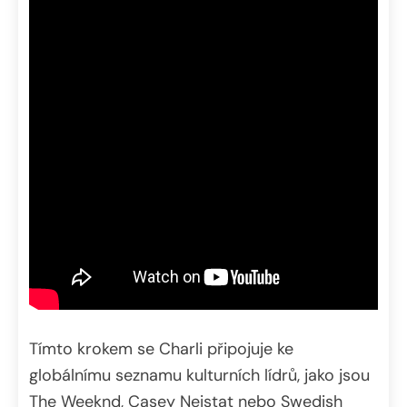
Tímto krokem se Charli připojuje ke
globálnímu seznamu kulturních lídrů, jako jsou
The Weeknd, Casey Neistat nebo Swedish