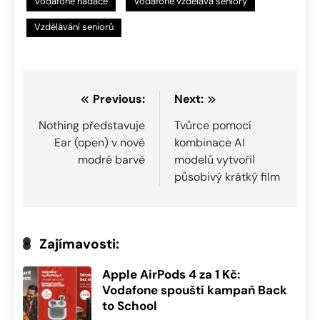
Vodafone nadace
Vodafone vzdělává seniory
Vzdělávání seniorů
Navigace
Previous:
Next:
pro
Nothing představuje
Tvůrce pomocí
Ear (open) v nové
kombinace AI
příspěvek
modré barvě
modelů vytvořil
působivý krátký film
Zajímavosti:
Apple AirPods 4 za 1 Kč:
Vodafone spouští kampaň Back
to School