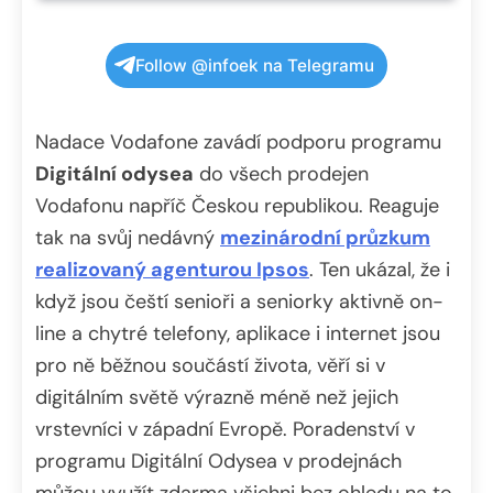
Follow @infoek na Telegramu
Nadace Vodafone zavádí podporu programu
Digitální odysea
do všech prodejen
Vodafonu napříč Českou republikou. Reaguje
tak na svůj nedávný
mezinárodní průzkum
realizovaný agenturou Ipsos
. Ten ukázal, že i
když jsou čeští senioři a seniorky aktivně on-
line a chytré telefony, aplikace i internet jsou
pro ně běžnou součástí života, věří si v
digitálním světě výrazně méně než jejich
vrstevníci v západní Evropě. Poradenství v
programu Digitální Odysea v prodejnách
můžou využít zdarma všichni bez ohledu na to,