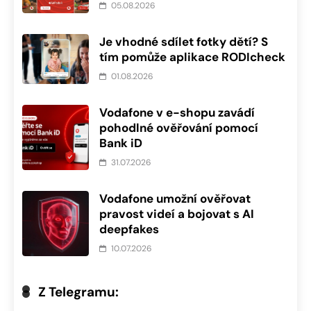
05.08.2026
Je vhodné sdílet fotky dětí? S
tím pomůže aplikace RODIcheck
01.08.2026
Vodafone v e-shopu zavádí
pohodlné ověřování pomocí
Bank iD
31.07.2026
Vodafone umožní ověřovat
pravost videí a bojovat s AI
deepfakes
10.07.2026
Z Telegramu: