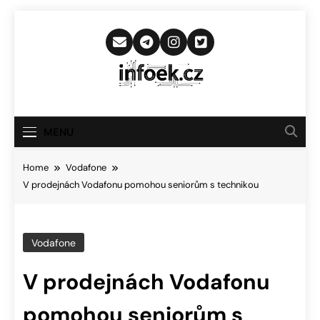
Skip
to
content
Infoek.cz
Web Věnující Se Technologickým
Novinkám
MENU
Home
Vodafone
V prodejnách Vodafonu pomohou seniorům s technikou
Vodafone
V prodejnách Vodafonu
pomohou seniorům s