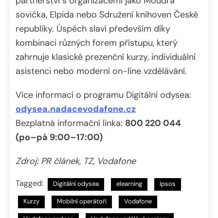
partnerství s organizacemi jako Moudrá
sovička, Elpida nebo Sdružení knihoven České
republiky. Úspěch slaví především díky
kombinaci různých forem přístupu, který
zahrnuje klasické prezenční kurzy, individuální
asistenci nebo moderní on-line vzdělávání.
Více informací o programu Digitální odysea:
odysea.nadacevodafone.cz
Bezplatná informační linka:
800 220 044
(po–pá 9:00–17:00)
Zdroj: PR článek, TZ, Vodafone
Tagged:
Digitální odysea
elearning
Ipsos
Kurzy
Mobilní operátoři
Vodafone