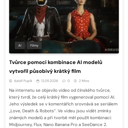
AI
Filmy
Tvůrce pomocí kombinace AI modelů
vytvořil působivý krátký film
Adolf Pupík
12.05.2026
0
2 Mins
Na internetu se objevilo video od čínského tvůrce,
který tvrdí, že celý krátký film vygeneroval pomocí AI.
Jeho výsledek se v komentářích srovnává se seriálem
„Love, Death & Robots“. Ve videu jsou vidět zmínky
známých modelů a při tvorbě měl použít kombinaci:
Midjourney, Flux, Nano Banana Pro a SeeDance 2.