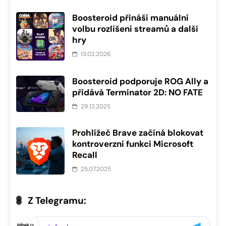
Boosteroid přináší manuální
volbu rozlišení streamů a další
hry
13.02.2026
Boosteroid podporuje ROG Ally a
přidává Terminator 2D: NO FATE
29.12.2025
Prohlížeč Brave začíná blokovat
kontroverzní funkci Microsoft
Recall
25.07.2025
Z Telegramu: