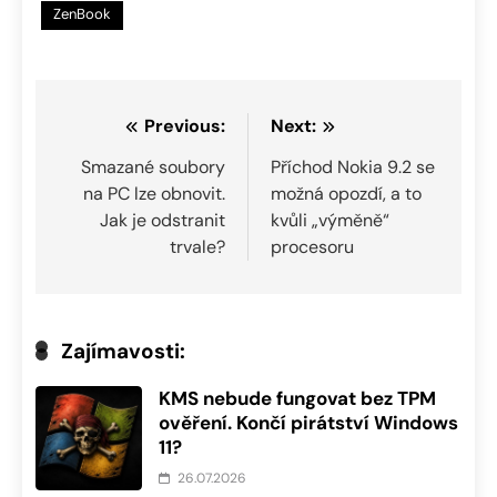
ZenBook
Navigace
Previous:
Next:
pro
Smazané soubory
Příchod Nokia 9.2 se
na PC lze obnovit.
možná opozdí, a to
příspěvek
Jak je odstranit
kvůli „výměně“
trvale?
procesoru
Zajímavosti:
KMS nebude fungovat bez TPM
ověření. Končí pirátství Windows
11?
26.07.2026