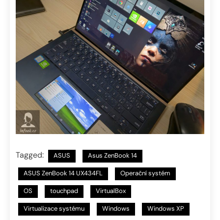
Tagged:
ASUS
Asus ZenBook 14
ASUS ZenBook 14 UX434FL
Operační systém
OS
touchpad
VirtualBox
Virtualizace systému
Windows
Windows XP