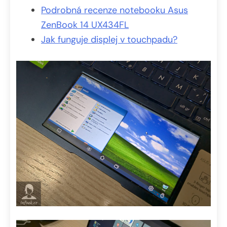
Podrobná recenze notebooku Asus
ZenBook 14 UX434FL
Jak funguje displej v touchpadu?