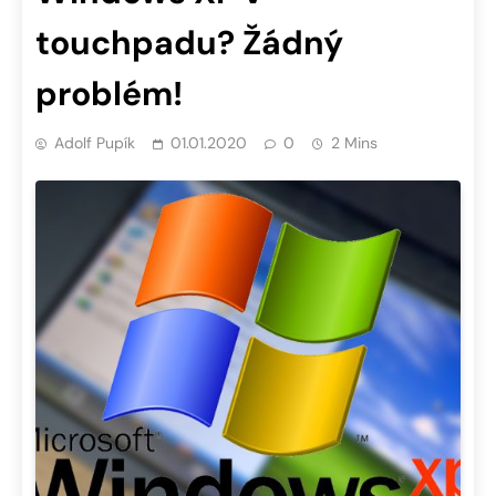
touchpadu? Žádný
problém!
Adolf Pupík
01.01.2020
0
2 Mins