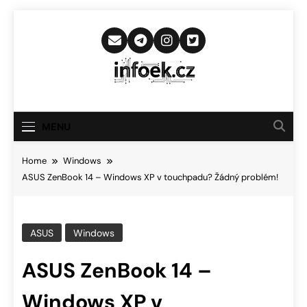
Skip
to
content
Infoek.cz
Web Věnující Se Technologickým
Novinkám
MENU
Home
Windows
ASUS ZenBook 14 – Windows XP v touchpadu? Žádný problém!
ASUS
Windows
ASUS ZenBook 14 –
Windows XP v