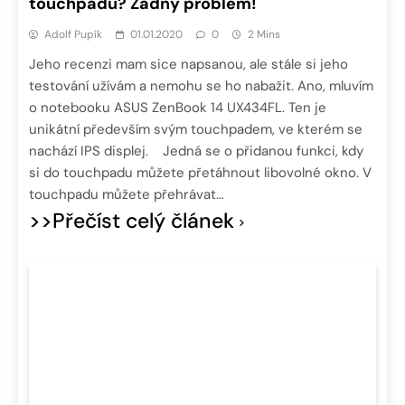
touchpadu? Žádný problém!
Adolf Pupík
01.01.2020
0
2 Mins
Jeho recenzi mam sice napsanou, ale stále si jeho
testování užívám a nemohu se ho nabažit. Ano, mluvím
o notebooku ASUS ZenBook 14 UX434FL. Ten je
unikátní především svým touchpadem, ve kterém se
nachází IPS displej. Jedná se o přidanou funkci, kdy
si do touchpadu můžete přetáhnout libovolné okno. V
touchpadu můžete přehrávat…
>>Přečíst celý článek