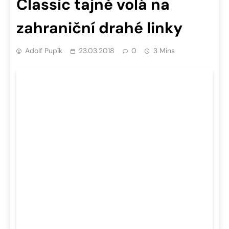
Classic tajně volá na
zahraniční drahé linky
Adolf Pupík
23.03.2018
0
3 Mins