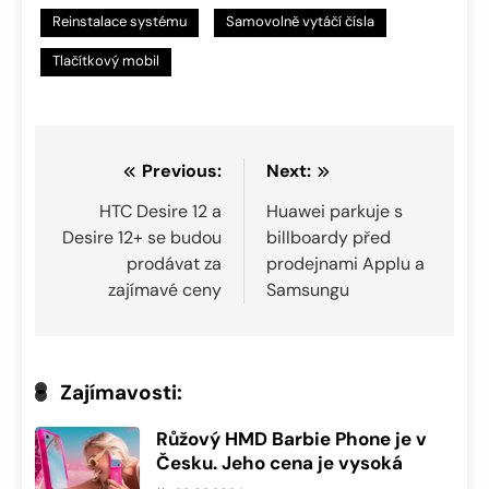
Reinstalace systému
Samovolně vytáčí čísla
Tlačítkový mobil
Navigace
Previous:
Next:
pro
HTC Desire 12 a
Huawei parkuje s
Desire 12+ se budou
billboardy před
příspěvek
prodávat za
prodejnami Applu a
zajímavé ceny
Samsungu
Zajímavosti:
Růžový HMD Barbie Phone je v
Česku. Jeho cena je vysoká