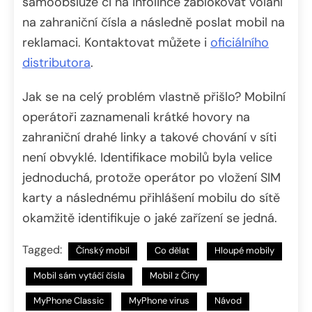
samoobsluze či na infolince zablokovat volání
na zahraniční čísla a následně poslat mobil na
reklamaci. Kontaktovat můžete i
oficiálního
distributora
.
Jak se na celý problém vlastně přišlo? Mobilní
operátoři zaznamenali krátké hovory na
zahraniční drahé linky a takové chování v síti
není obvyklé. Identifikace mobilů byla velice
jednoduchá, protože operátor po vložení SIM
karty a následnému přihlášení mobilu do sítě
okamžitě identifikuje o jaké zařízení se jedná.
Tagged:
Čínský mobil
Co dělat
Hloupé mobily
Mobil sám vytáčí čísla
Mobil z Číny
MyPhone Classic
MyPhone virus
Návod