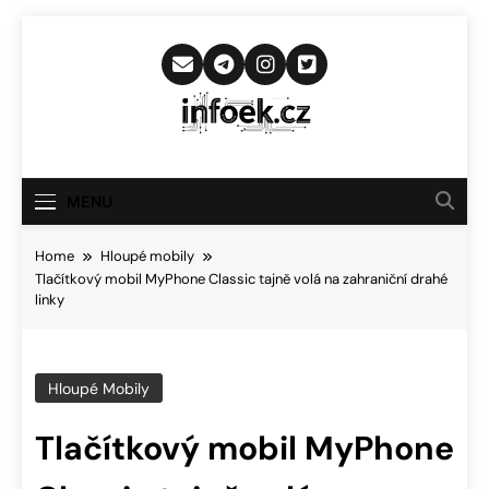
Skip
to
content
Infoek.cz
Web Věnující Se Technologickým
Novinkám
MENU
Home
Hloupé mobily
Tlačítkový mobil MyPhone Classic tajně volá na zahraniční drahé
linky
Hloupé Mobily
Tlačítkový mobil MyPhone