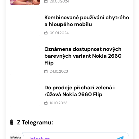
29.08.2024
Kombinované používání chytrého
a hloupého mobilu
09.01.2024
Oznámena dostupnost nových
barevných variant Nokia 2660
Flip
24.10.2023
Do prodeje přichází zelená i
růžová Nokia 2660 Flip
16.10.2023
Z Telegramu: