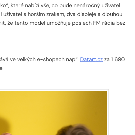
ko“, které nabízí vše, co bude nenáročný uživatel
 i uživatel s horším zrakem, dva displeje a dlouhou
nit, že tento model umožňuje poslech FM rádia bez
dává ve velkých e-shopech např.
Datart.cz
za 1 690
e.