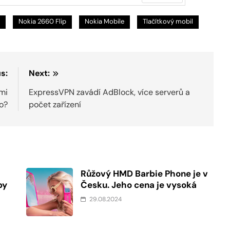
Další
Nokia 2660 Flip
Nokia Mobile
Tlačítkový mobil
s:
Next:
mi
ExpressVPN zavádí AdBlock, více serverů a
o?
počet zařízení
Růžový HMD Barbie Phone je v
by
Česku. Jeho cena je vysoká
29.08.2024