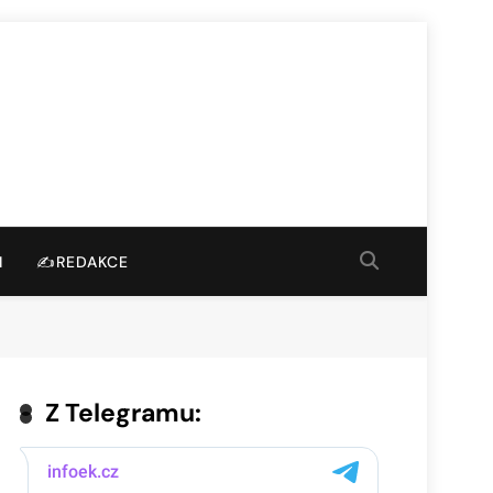
I
✍️REDAKCE
Z Telegramu: