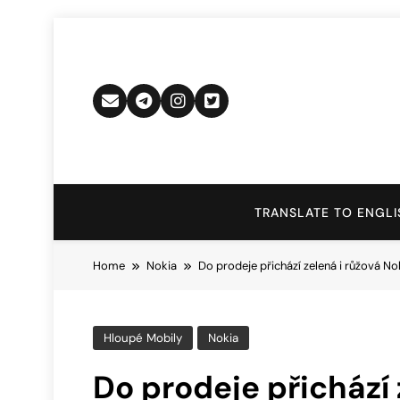
Skip
to
content
TRANSLATE TO ENGLI
Home
Nokia
Do prodeje přichází zelená i růžová No
Hloupé Mobily
Nokia
Do prodeje přichází 