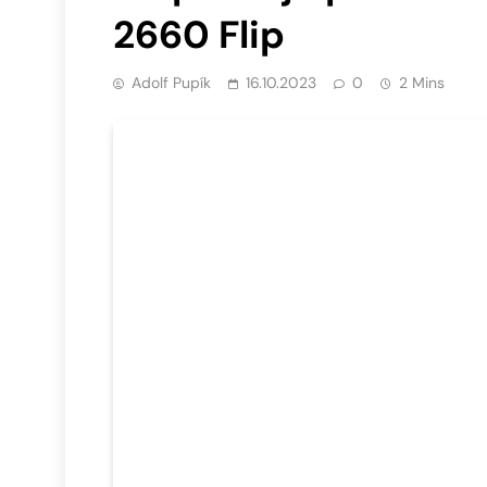
2660 Flip
Adolf Pupík
16.10.2023
0
2 Mins