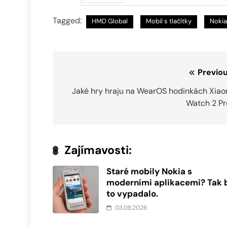
Předchozí
Tagged:
HMD Global
Mobil s tlačítky
Nokia
Navigace
Previou
pro
Jaké hry hraju na WearOS hodinkách Xiao
Watch 2 Pr
příspěvek
Zajímavosti:
Staré mobily Nokia s
moderními aplikacemi? Tak 
to vypadalo.
03.08.2026