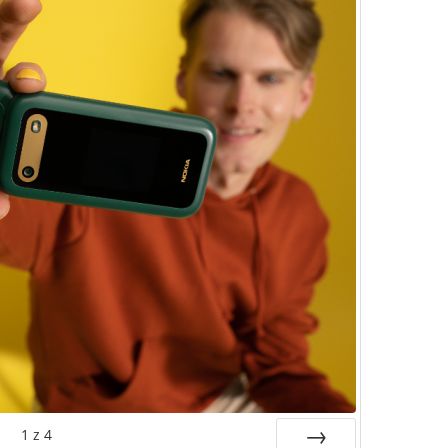
1
z
4