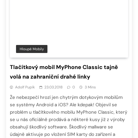
Hloupé Mobily
Tlačítkový mobil MyPhone Classic tajně
volá na zahraniční drahé linky
Adolf Pupík
23.03.2018
0
3 Mins
Že nebezpečí hrozí jen chytrým dotykovým mobilům
se systémy Android a iOS? Ale kdepak! Objevil se
problém u tlačítkového mobilu MyPhone Classic, který
se u nás oficiálně prodává a některé kusy již z výroby
obsahují škodlivý software. Škodlivý mallware se
údajně aktivuje po vložení SIM karty do zařízení a