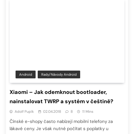
Android
Rady/návody Android
Xiaomi – Jak odemknout bootloader,
nainstalovat TWRP a systém v češtině?
Adolf Pupík
02.04.2018
8
11 Mins
Čínské e-shopy často nabízejí mobilní telefony za
lákavé ceny. Je však nutné počítat s poplatky u