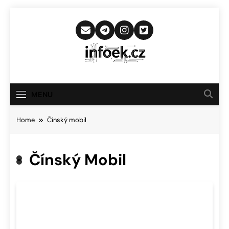
Skip
to
content
Infoek.cz
Web Věnující Se Technologickým
Novinkám
MENU
Home
Čínský mobil
Čínský Mobil