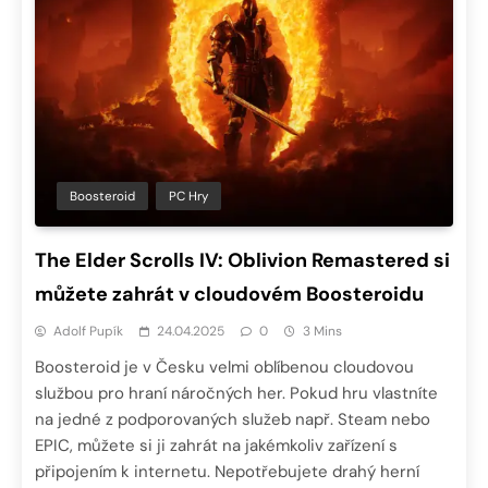
Boosteroid
PC Hry
The Elder Scrolls IV: Oblivion Remastered si
můžete zahrát v cloudovém Boosteroidu
Adolf Pupík
24.04.2025
0
3 Mins
Boosteroid je v Česku velmi oblíbenou cloudovou
službou pro hraní náročných her. Pokud hru vlastníte
na jedné z podporovaných služeb např. Steam nebo
EPIC, můžete si ji zahrát na jakémkoliv zařízení s
připojením k internetu. Nepotřebujete drahý herní