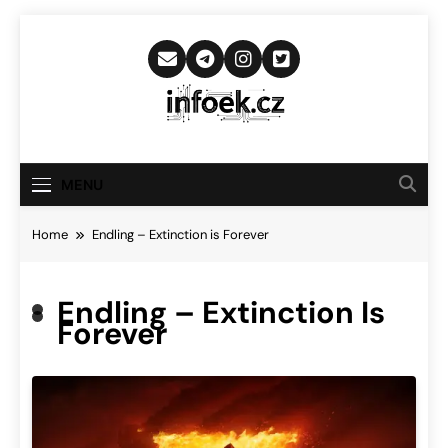
Skip
to
content
Infoek.cz
Web Věnující Se Technologickým
Novinkám
MENU
Home
Endling – Extinction is Forever
Endling – Extinction Is
Forever