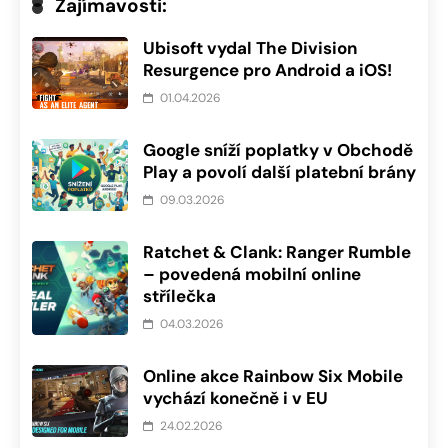
Zajímavosti:
Ubisoft vydal The Division
Resurgence pro Android a iOS!
01.04.2026
Google sníží poplatky v Obchodě
Play a povolí další platební brány
09.03.2026
Ratchet & Clank: Ranger Rumble
– povedená mobilní online
střílečka
04.03.2026
Online akce Rainbow Six Mobile
vychází konečně i v EU
24.02.2026