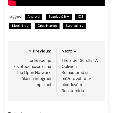
Tagged:
Android
Bezplatné hry
iOS
Mobilní hry
Once Human
Survival hry
Navigace
Previous:
Next:
pro
Tonkeeper je
The Elder Scrolls IV:
kryptopeněženka na
Oblivion
příspěvek
The Open Network.
Remastered si
Láká na integraci
můžete zahrát v
aplikací
cloudovém
Boosteroidu