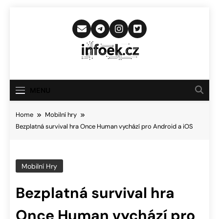
Skip
to
content
Infoek.cz
Web Věnující Se Technologickým
Novinkám
MENU
Home
Mobilní hry
Bezplatná survival hra Once Human vychází pro Android a iOS
Mobilní Hry
Bezplatná survival hra
Once Human vychází pro