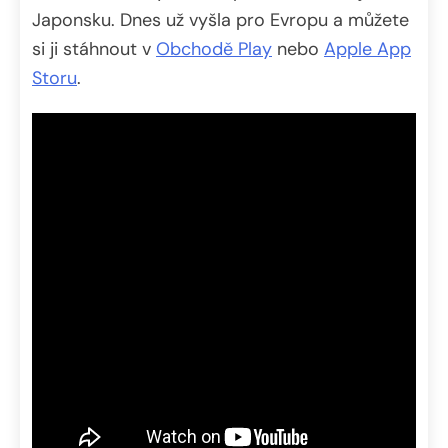
Japonsku. Dnes už vyšla pro Evropu a můžete
si ji stáhnout v
Obchodě Play
nebo
Apple App
Storu
.