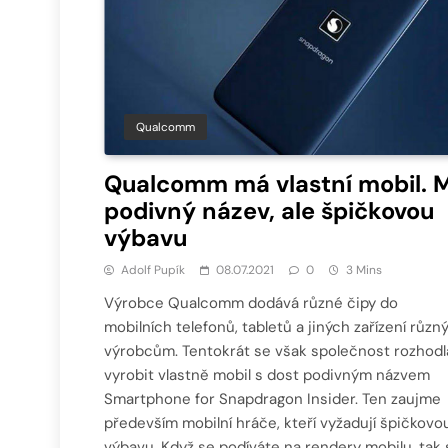
Qualcomm
Qualcomm má vlastní mobil. 
podivný název, ale špičkovou
výbavu
Adolf Pupík
08.07.2021
0
3 Mins
Výrobce Qualcomm dodává různé čipy do
mobilních telefonů, tabletů a jiných zařízení růz
výrobcům. Tentokrát se však společnost rozhodl
vyrobit vlastně mobil s dost podivným názvem
Smartphone for Snapdragon Insider. Ten zaujme
především mobilní hráče, kteří vyžadují špičkovo
výbavu. Když se podíváte na rendery mobilu, tak 