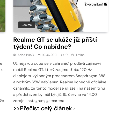
Realme
Realme GT se ukáže již příští
týden! Co nabídne?
Adolf Pupík
10.06.2021
0
1 Mins
me
Už nějakou dobu se v zahraničí prodává zajímavý
e,
mobil Realme GT, který zaujme třeba 120 Hz
displejem, výkonným procesorem Snapdragon 888
a rychlým 65W nabíjením. Realme konečně oficiálně
oznámilo, že tento model se ukáže i na našem trhu
a představen by měl být již 15. června ve 14:00.
áže
zdroje: instagram, gsmarena
>>Přečíst celý článek