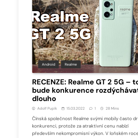
Android
Realme
RECENZE: Realme GT 2 5G – t
bude konkurence rozdýcháva
dlouho
Adolf Pupík
15.03.2022
1
28 Mins
Čínská společnost Realme svými mobily často dr
konkurenci, protože za atraktivní cenu nabízí
především nekompromisní výkon. V loňském roc