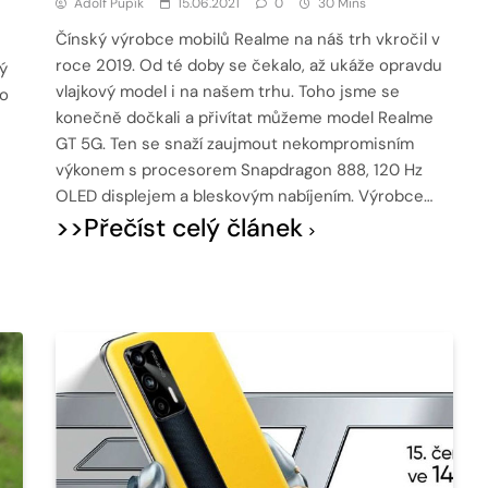
Adolf Pupík
15.06.2021
0
30 Mins
Čínský výrobce mobilů Realme na náš trh vkročil v
roce 2019. Od té doby se čekalo, až ukáže opravdu
ý
vlajkový model i na našem trhu. Toho jsme se
to
konečně dočkali a přivítat můžeme model Realme
GT 5G. Ten se snaží zaujmout nekompromisním
výkonem s procesorem Snapdragon 888, 120 Hz
OLED displejem a bleskovým nabíjením. Výrobce…
>>Přečíst celý článek