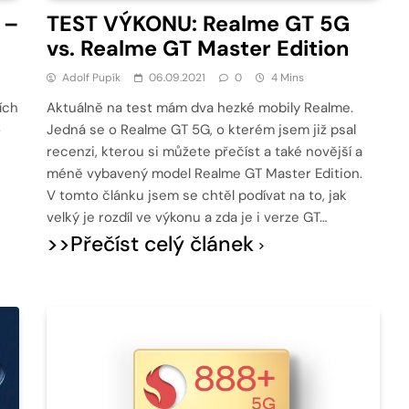
 –
TEST VÝKONU: Realme GT 5G
vs. Realme GT Master Edition
Adolf Pupík
06.09.2021
0
4 Mins
ích
Aktuálně na test mám dva hezké mobily Realme.
o
Jedná se o Realme GT 5G, o kterém jsem již psal
recenzi, kterou si můžete přečíst a také novější a
méně vybavený model Realme GT Master Edition.
V tomto článku jsem se chtěl podívat na to, jak
i
velký je rozdíl ve výkonu a zda je i verze GT…
>>Přečíst celý článek