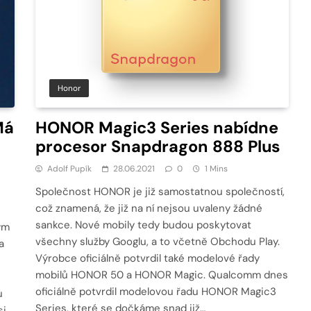
Honor
Má
HONOR Magic3 Series nabídne
procesor Snapdragon 888 Plus
Adolf Pupík
28.06.2021
0
1 Mins
Společnost HONOR je již samostatnou společností,
což znamená, že již na ní nejsou uvaleny žádné
sankce. Nové mobily tedy budou poskytovat
ným
všechny služby Googlu, a to včetně Obchodu Play.
a
Výrobce oficiálně potvrdil také modelové řady
mobilů HONOR 50 a HONOR Magic. Qualcomm dnes
oficiálně potvrdil modelovou řadu HONOR Magic3
u
Series, které se dočkáme snad již…
si