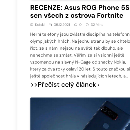
RECENZE: Asus ROG Phone 5S
sen všech z ostrova Fortnite
Kofski
05.12.2021
0
32 Mins
Herní telefony jsou zvláštní disciplína na telefonn
olympijských hrách. Na jednu stranu by se chtěl
říct, že s námi nejsou na světě tak dlouho, ale
nenechme se zmást. Věřím, že si všichni ještě
vzpomenou na slavný N-Gage od značky Nokia,
který za dva roky oslaví 20 let. S touto značkou s
ještě společnost hrála v následujících letech, a…
>>Přečíst celý článek