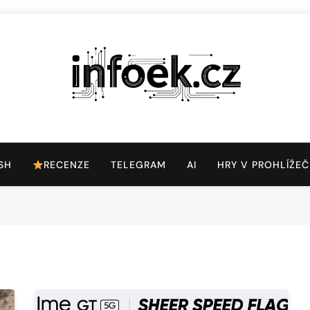
Infoek.cz
Web Věnující Se Technologickým Novinkám
SH
RECENZE
TELEGRAM
AI
HRY V PROHLÍŽEČ