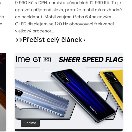
a
9 990 Kč s DPH, namísto původních 12 999 Kč. To je
i
opravdu příjemná sleva, protože mobil má rozhodně
do
co nabídnout. Mobil zaujme třeba 6,4palcovým
se…
OLED displejem se 120 Hz obnovovací frekvencí,
vlajkový procesor…
>>Přečíst celý článek
Realme