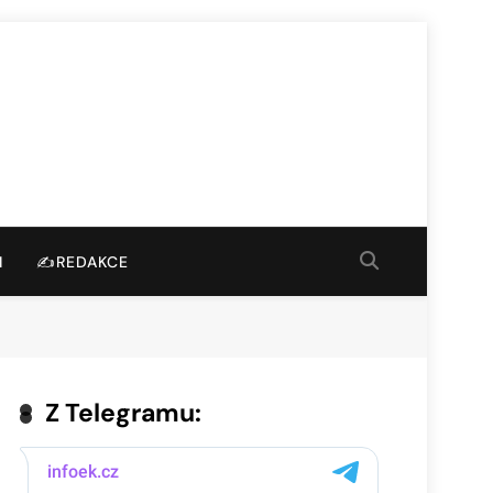
I
✍️REDAKCE
Z Telegramu: