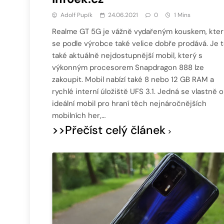
Adolf Pupík
24.06.2021
0
1 Mins
Realme GT 5G je vážně vydařeným kouskem, kter
se podle výrobce také velice dobře prodává. Je 
také aktuálně nejdostupnější mobil, který s
výkonným procesorem Snapdragon 888 lze
zakoupit. Mobil nabízí také 8 nebo 12 GB RAM a
rychlé interní úložiště UFS 3.1. Jedná se vlastně o
ideální mobil pro hraní těch nejnáročnějších
mobilních her,…
>>Přečíst celý článek