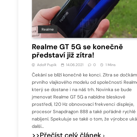
Realme
Realme GT 5G se konečně
představí již zítra!
Adolf Pupík
14.06.2021
0
1 Mins
Čekání se blíží konečně ke konci. Zítra se dočká
prvního vlajkového modelu od společnosti Realm
který se dostane i na náš trh. Novinka se bude
jmenovat Realme GT 5G a nabídne bleskové
prostředí, 120 Hz obnovovací frekvenci displeje,
procesor Snapdragon 888 a také pořádně rychlé
nabíjení. Spekuluje se také o tom, že výrobce uk
další…
>>Přečíst celý článek