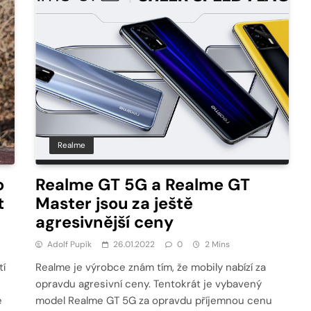
Realme
o
Realme GT 5G a Realme GT
t
Master jsou za ještě
agresivnější ceny
Adolf Pupík
26.01.2022
0
2 Mins
tí
Realme je výrobce znám tím, že mobily nabízí za
opravdu agresivní ceny. Tentokrát je vybavený
e
model Realme GT 5G za opravdu příjemnou cenu