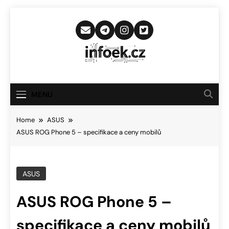
Skip
to
content
Infoek.cz
Web Věnující Se Technologickým
Novinkám
MENU
Home
ASUS
ASUS ROG Phone 5 – specifikace a ceny mobilů
ASUS
ASUS ROG Phone 5 –
specifikace a ceny mobilů