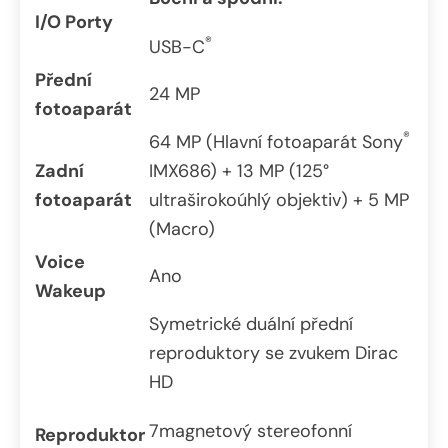
I/O Porty
®
USB-C
Přední
24 MP
fotoaparát
®
64 MP (Hlavní fotoaparát Sony
Zadní
IMX686) + 13 MP (125°
fotoaparát
ultraširokoúhlý objektiv) + 5 MP
(Macro)
Voice
Ano
Wakeup
Symetrické duální přední
reproduktory se zvukem Dirac
HD
7magnetový stereofonní
Reproduktor