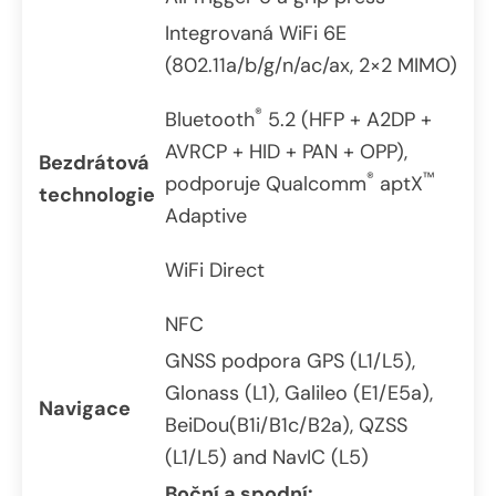
Integrovaná WiFi 6E
(802.11a/b/g/n/ac/ax, 2×2 MIMO)
®
Bluetooth
5.2 (HFP + A2DP +
AVRCP + HID + PAN + OPP),
Bezdrátová
®
™
podporuje Qualcomm
aptX
technologie
Adaptive
WiFi Direct
NFC
GNSS podpora GPS (L1/L5),
Glonass (L1), Galileo (E1/E5a),
Navigace
BeiDou(B1i/B1c/B2a), QZSS
(L1/L5) and NavIC (L5)
Boční a spodní: