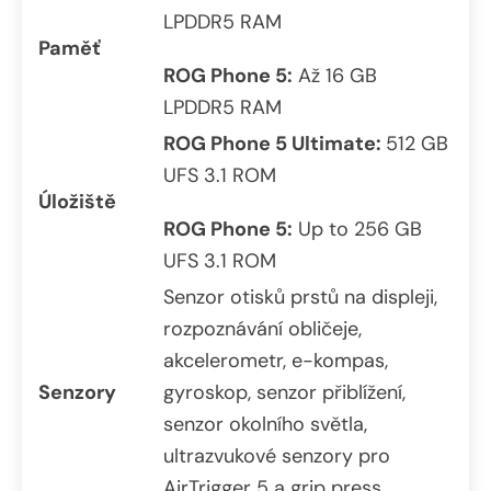
LPDDR5 RAM
Paměť
ROG Phone 5:
Až 16 GB
LPDDR5 RAM
ROG Phone 5 Ultimate:
512 GB
UFS 3.1 ROM
Úložiště
ROG Phone 5:
Up to 256 GB
UFS 3.1 ROM
Senzor otisků prstů na displeji,
rozpoznávání obličeje,
akcelerometr, e-kompas,
Senzory
gyroskop, senzor přiblížení,
senzor okolního světla,
ultrazvukové senzory pro
AirTrigger 5 a grip press