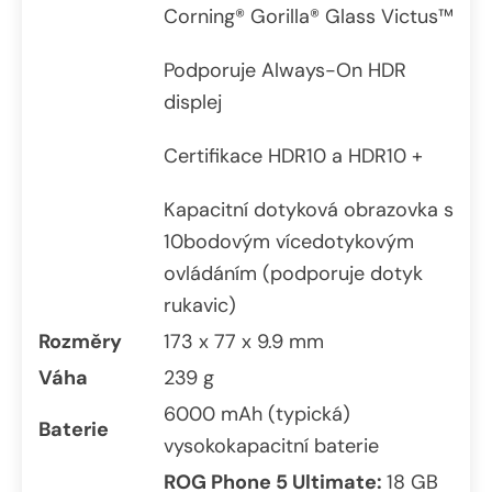
Corning® Gorilla® Glass Victus™
Podporuje Always-On HDR
displej
Certifikace HDR10 a HDR10 +
Kapacitní dotyková obrazovka s
10bodovým vícedotykovým
ovládáním (podporuje dotyk
rukavic)
Rozměry
173 x 77 x 9.9 mm
Váha
239 g
6000 mAh (typická)
Baterie
vysokokapacitní baterie
ROG Phone 5 Ultimate:
18 GB