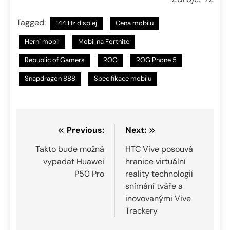
Tagged:
144 Hz displej
Cena mobilu
Herní mobil
Mobil na Fortnite
Republic of Gamers
ROG
ROG Phone 5
Snapdragon 888
Specifikace mobilu
Navigace
Previous:
Next:
pro
Takto bude možná
HTC Vive posouvá
vypadat Huawei
hranice virtuální
příspěvek
P50 Pro
reality technologií
snímání tváře a
inovovanými Vive
Trackery