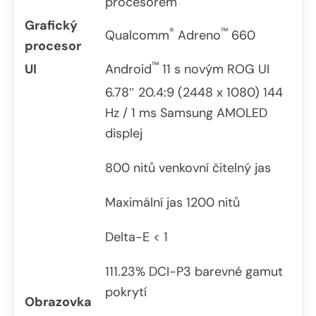
procesorem
Grafický
®
™
Qualcomm
Adreno
660
procesor
™
UI
Android
11 s novým ROG UI
6.78″ 20.4:9 (2448 x 1080) 144
Hz / 1 ms Samsung AMOLED
displej
800 nitů venkovní čitelný jas
Maximální jas 1200 nitů
Delta-E < 1
111.23% DCI-P3 barevné gamut
pokrytí
Obrazovka