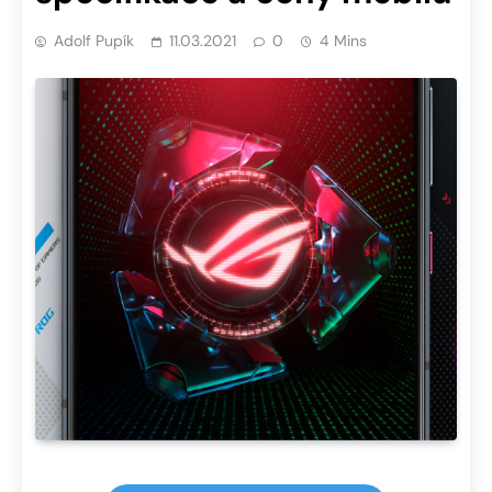
Adolf Pupík
11.03.2021
0
4 Mins