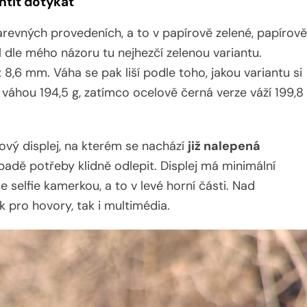
htít dotýkat
revných provedeních, a to v papírově zelené, papírově
l dle mého názoru tu nejhezčí zelenou variantu.
 8,6 mm. Váha se pak liší podle toho, jakou variantu si
s váhou 194,5 g, zatímco ocelově černá verze váží 199,8
ový displej, na kterém se nachází
již nalepená
ípadě potřeby klidně odlepit. Displej má minimální
selfie kamerkou, a to v levé horní části. Nad
ak pro hovory, tak i multimédia.