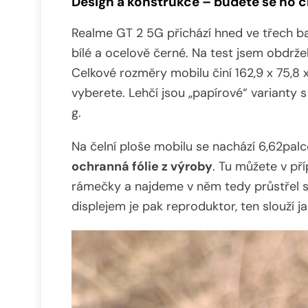
Design a konstrukce – budete se ho c
Realme GT 2 5G přichází hned ve třech ba
bílé a ocelově černé. Na test jsem obdrže
Celkové rozměry mobilu činí 162,9 x 75,8 x
vyberete. Lehčí jsou „papírové“ varianty 
g.
Na čelní ploše mobilu se nachází 6,62palc
ochranná fólie z výroby
. Tu můžete v př
rámečky a najdeme v něm tedy průstřel se 
displejem je pak reproduktor, ten slouží j