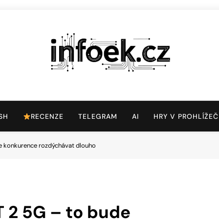
Infoek.cz
Web Věnující Se Technologickým Novinkám
SH
RECENZE
TELEGRAM
AI
HRY V PROHLÍŽEČ
e konkurence rozdýchávat dlouho
 2 5G – to bude