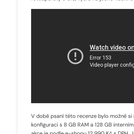
V době psaní této recenze bylo možné si
konfiguraci s 8 GB RAM a 128 GB interním
akce je podle e-shopu 12 990 Kč s DPH. Já