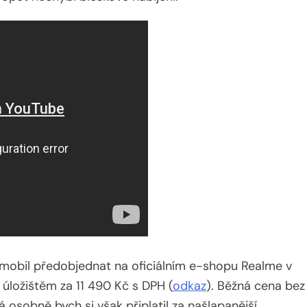
 mobil předobjednat na oficiálním e-shopu Realme v
 úložištěm za 11 490 Kč s DPH (
odkaz
). Běžná cena bez
 osobně bych si však připlatil za našlapanější