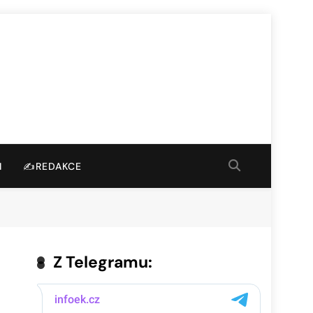
I
✍️REDAKCE
Z Telegramu: