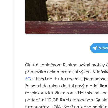
Follo
Čínská společnost Realme svými mobily čas
především nekompromisní výkon. V loňsk
5G
a hned do titulku recenze jsem napsal
že se mi do rukou dostal nový model
Rea
rozplakat v letošním roce. Novinka se sn
podobě až 12 GB RAM a procesoru Qualc
fotoaparáty s OIS, výdrž na jedno nabití a