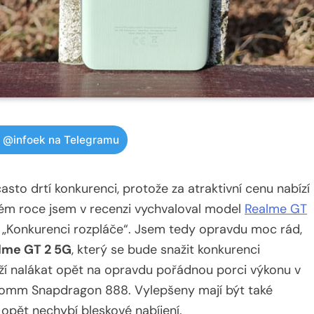
w @infoek na Telegramu
to drtí konkurenci, protože za atraktivní cenu nabízí
ém roce jsem v recenzi vychvaloval model
Realme GT
 „Konkurenci rozpláče“. Jsem tedy opravdu moc rád,
lme GT 2 5G
, který se bude snažit konkurenci
aží nalákat opět na opravdu pořádnou porci výkonu v
omm Snapdragon 888. Vylepšeny mají být také
 opět nechybí bleskové nabíjení.