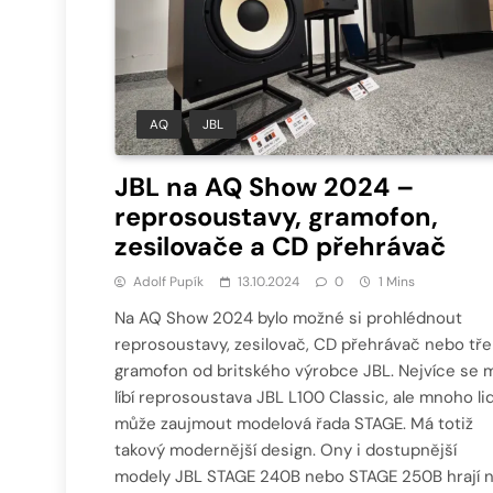
AQ
JBL
JBL na AQ Show 2024 –
reprosoustavy, gramofon,
zesilovače a CD přehrávač
Adolf Pupík
13.10.2024
0
1 Mins
Na AQ Show 2024 bylo možné si prohlédnout
reprosoustavy, zesilovač, CD přehrávač nebo tř
gramofon od britského výrobce JBL. Nejvíce se 
líbí reprosoustava JBL L100 Classic, ale mnoho lid
může zaujmout modelová řada STAGE. Má totiž
takový modernější design. Ony i dostupnější
modely JBL STAGE 240B nebo STAGE 250B hrají 