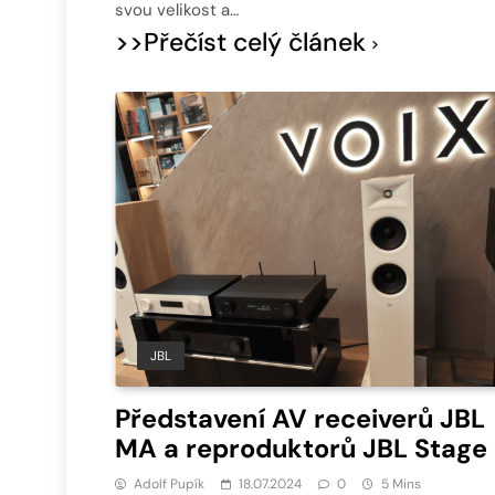
svou velikost a…
>>Přečíst celý článek
JBL
Představení AV receiverů JBL
MA a reproduktorů JBL Stage
Adolf Pupík
18.07.2024
0
5 Mins