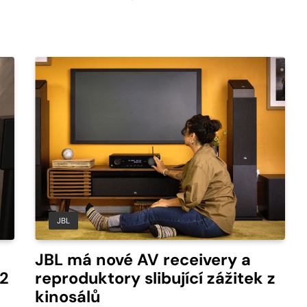
JBL
JBL má nové AV receivery a
 2
reproduktory slibující zážitek z
kinosálů