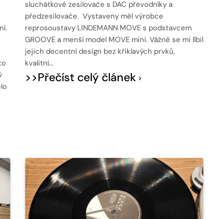
sluchátkové zesilovače s DAC převodníky a
e
předzesilovače. Vystaveny měl výrobce
í.
reprosoustavy LINDEMANN MOVE s podstavcem
GROOVE a menší model MOVE mini. Vážně se mi líbil
jejich decentní design bez křiklavých prvků,
to
kvalitní…
ý
>>Přečíst celý článek
lo