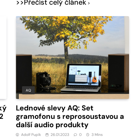
>>Přečíst celý článek
AQ
ký
Lednové slevy AQ: Set
2
gramofonu s reprosoustavou a
další audio produkty
Adolf Pupík
26.01.2023
0
3 Mins