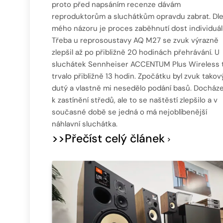
proto před napsáním recenze dávám
reproduktorům a sluchátkům opravdu zabrat. Dl
mého názoru je proces zaběhnutí dost individuáln
Třeba u reprosoustavy AQ M27 se zvuk výrazně
zlepšil až po přibližně 20 hodinách přehrávání. U
sluchátek Sennheiser ACCENTUM Plus Wireless 
trvalo přibližně 13 hodin. Zpočátku byl zvuk takov
dutý a vlastně mi nesedělo podání basů. Docháze
k zastínění středů, ale to se naštěstí zlepšilo a v
současné době se jedná o má nejoblíbenější
náhlavní sluchátka.
>>Přečíst celý článek