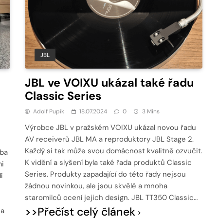
JBL
JBL ve VOIXU ukázal také řadu
Classic Series
Adolf Pupík
18.07.2024
0
3 Mins
Výrobce JBL v pražském VOIXU ukázal novou řadu
AV receiverů JBL MA a reproduktory JBL Stage 2.
Každý si tak může svou domácnost kvalitně ozvučit.
eba
K vidění a slyšení byla také řada produktů Classic
mi
Series. Produkty zapadající do této řady nejsou
í
žádnou novinkou, ale jsou skvělé a mnoha
staromilců ocení jejich design. JBL TT350 Classic…
>>Přečíst celý článek
na