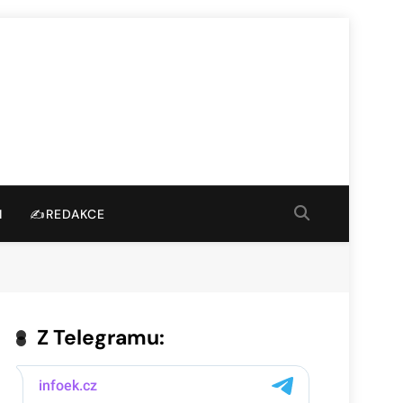
I
✍️REDAKCE
Z Telegramu: