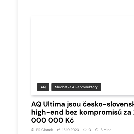
AQ
Sluchátka A Reproduktory
AQ Ultima jsou česko-slovens
high-end bez kompromisů za 
000 000 Kč
PR Článek
15.10.2023
0
8 Mins