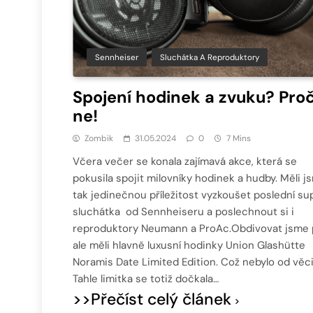
Sennheiser
Sluchátka A Reproduktory
Spojení hodinek a zvuku? Pro
ne!
Zombik
31.05.2024
0
7 Mins
Včera večer se konala zajímavá akce, která se
pokusila spojit milovníky hodinek a hudby. Měli j
tak jedinečnou příležitost vyzkoušet poslední su
sluchátka od Sennheiseru a poslechnout si i
reproduktory Neumann a ProAc.Obdivovat jsme 
ale měli hlavně luxusní hodinky Union Glashütte
Noramis Date Limited Edition. Což nebylo od věci
Tahle limitka se totiž dočkala…
>>Přečíst celý článek