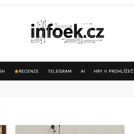
Infoek.cz
Web Věnující Se Technologickým Novinkám
SH
RECENZE
TELEGRAM
AI
HRY V PROHLÍŽEČ