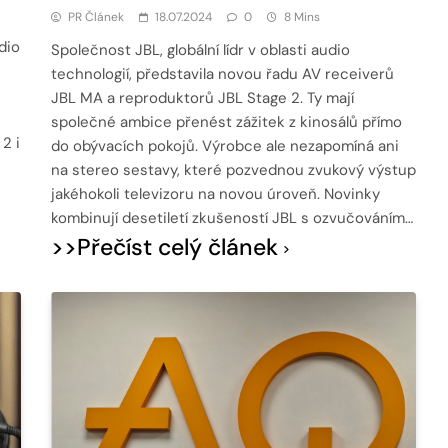
PR Článek
18.07.2024
0
8 Mins
udio
Společnost JBL, globální lídr v oblasti audio
technologií, představila novou řadu AV receiverů
JBL MA a reproduktorů JBL Stage 2. Ty mají
společné ambice přenést zážitek z kinosálů přímo
2 i
do obývacích pokojů. Výrobce ale nezapomíná ani
na stereo sestavy, které pozvednou zvukový výstup
jakéhokoli televizoru na novou úroveň. Novinky
kombinují desetiletí zkušeností JBL s ozvučováním…
>>Přečíst celý článek