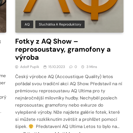
AQ
Sluchátka A Reproduktory
č
Fotky z AQ Show –
reprosoustavy, gramofony a
výroba
Adolf Pupík
15.10.2023
0
3 Mins
sme
Český výrobce AQ (Accoustique Quality) letos
per
pořádal svou tradiční akci AQ Show. Představil na ní
prémiovou reprosoustavu AQ Ultima pro ty
prý
nejnáročnější milovníky hudby. Nechyběl poslech
reprosoustav, gramofony nebo exkurze do
.
vylepšené výroby. Níže najdete galérie fotek, které
si můžete rozkliknutím zvětšit a prohlížet pomocí
šipek.
Představení AQ Ultima Letos to bylo na…