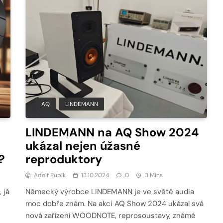
AQ
LINDEMANN
LINDEMANN na AQ Show 2024
ukázal nejen úžasné
?
reproduktory
Adolf Pupík
13.10.2024
0
3 Mins
 já
Německý výrobce LINDEMANN je ve světě audia
moc dobře znám. Na akci AQ Show 2024 ukázal svá
nová zařízení WOODNOTE, reprosoustavy, známé