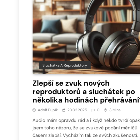
Sluchátka A Reproduktory
Zlepší se zvuk nových
reproduktorů a sluchátek po
několika hodinách přehrávání
Adolf Pupík
23.02.2025
0
3 Mins
Audio mám opravdu rád a i když někdo tvrdí opak,
jsem toho názoru, že se zvukové podání měničů
časem zlepší. Vycházím tak ze svých zkušeností,