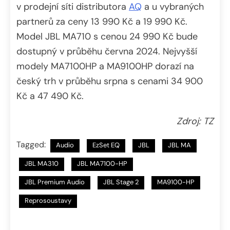
v prodejní síti distributora
AQ
a u vybraných
partnerů za ceny 13 990 Kč a 19 990 Kč.
Model JBL MA710 s cenou 24 990 Kč bude
dostupný v průběhu června 2024. Nejvyšší
modely MA7100HP a MA9100HP dorazí na
český trh v průběhu srpna s cenami 34 900
Kč a 47 490 Kč.
Zdroj: TZ
Tagged:
Audio
EzSet EQ
JBL
JBL MA
JBL MA310
JBL MA7100-HP
JBL Premium Audio
JBL Stage 2
MA9100-HP
Reprosoustavy