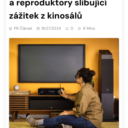
a reproduktory slibující
zážitek z kinosálů
PR Článek
18.07.2024
0
8 Mins