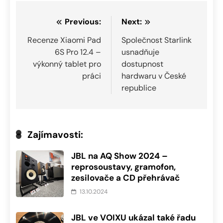
Navigace
Previous:
Next:
pro
Recenze Xiaomi Pad
Společnost Starlink
6S Pro 12.4 –
usnadňuje
příspěvek
výkonný tablet pro
dostupnost
práci
hardwaru v České
republice
Zajímavosti:
JBL na AQ Show 2024 –
reprosoustavy, gramofon,
zesilovače a CD přehrávač
13.10.2024
JBL ve VOIXU ukázal také řadu