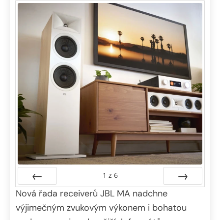
1
z
6
Nová řada receiverů JBL MA nadchne
Předchozí
Další
výjimečným zvukovým výkonem i bohatou