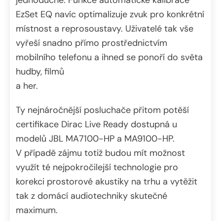
jednoduché. Funkce automatické kalibrace
EzSet EQ navíc optimalizuje zvuk pro konkrétní
místnost a reprosoustavy. Uživatelé tak vše
vyřeší snadno přímo prostřednictvím
mobilního telefonu a ihned se ponoří do světa
hudby, filmů
a her.
Ty nejnáročnější posluchače přitom potěší
certifikace Dirac Live Ready dostupná u
modelů JBL MA7100-HP a MA9100-HP.
V případě zájmu totiž budou mít možnost
využít té nejpokročilejší technologie pro
korekci prostorové akustiky na trhu a vytěžit
tak z domácí audiotechniky skutečné
maximum.