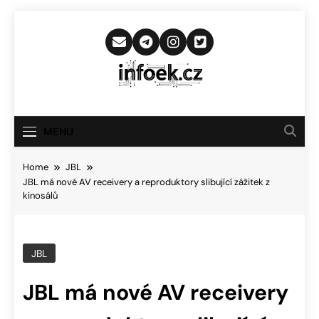
Skip
to
content
Infoek.cz
Web Věnující Se Technologickým
Novinkám
MENU
Home
JBL
JBL má nové AV receivery a reproduktory slibující zážitek z
kinosálů
JBL
JBL má nové AV receivery