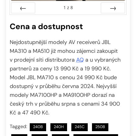
1
z
8
Předchozí
Další
Cena a dostupnost
Nejdostupnější modely AV receiverů JBL
MA310 a MA510 již mohou zájemci zakoupit
v prodejní síti distributora
AQ
a u vybraných
partnerů za ceny 13 990 Kč a 19 990 Kč.
Model JBL MA710 s cenou 24 990 Kč bude
dostupný v průběhu června 2024. Nejvyšší
modely MA7100HP a MA9100HP dorazí na
český trh v průběhu srpna s cenami 34 900
Kč a 47 490 Kč.
Tagged:
240B
240H
245C
250B