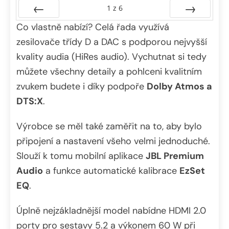
1
z
6
Co vlastně nabízí? Celá řada využívá
Předchozí
Další
zesilovače třídy D a DAC s podporou nejvyšší
kvality audia (HiRes audio). Vychutnat si tedy
můžete všechny detaily a pohlceni kvalitním
zvukem budete i díky podpoře
Dolby Atmos a
DTS:X
.
Výrobce se měl také zaměřit na to, aby bylo
připojení a nastavení všeho velmi jednoduché.
Slouží k tomu mobilní aplikace
JBL Premium
Audio
a funkce automatické kalibrace
EzSet
EQ
.
Úplně nejzákladnější model nabídne HDMI 2.0
porty pro sestavy 5.2 a výkonem 60 W při