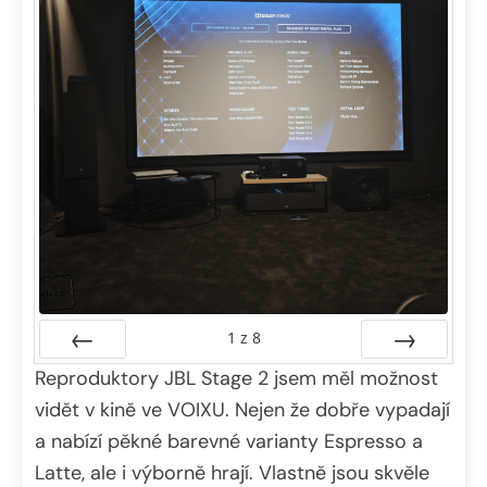
1
z
8
Reproduktory JBL Stage 2 jsem měl možnost
Předchozí
Další
vidět v kině ve VOIXU. Nejen že dobře vypadají
a nabízí pěkné barevné varianty Espresso a
Latte, ale i výborně hrají. Vlastně jsou skvěle