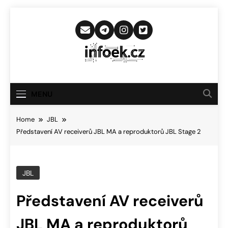
Skip
to
content
Infoek.cz
Web Věnující Se Technologickým
Novinkám
MENU
Home
JBL
Představení AV receiverů JBL MA a reproduktorů JBL Stage 2
JBL
Představení AV receiverů
JBL MA a reproduktorů