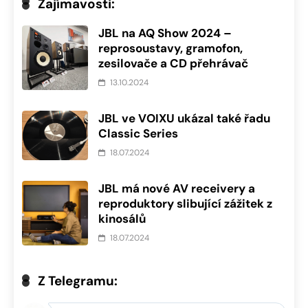
Zajímavosti:
JBL na AQ Show 2024 –
reprosoustavy, gramofon,
zesilovače a CD přehrávač
13.10.2024
JBL ve VOIXU ukázal také řadu
Classic Series
18.07.2024
JBL má nové AV receivery a
reproduktory slibující zážitek z
kinosálů
18.07.2024
Z Telegramu: