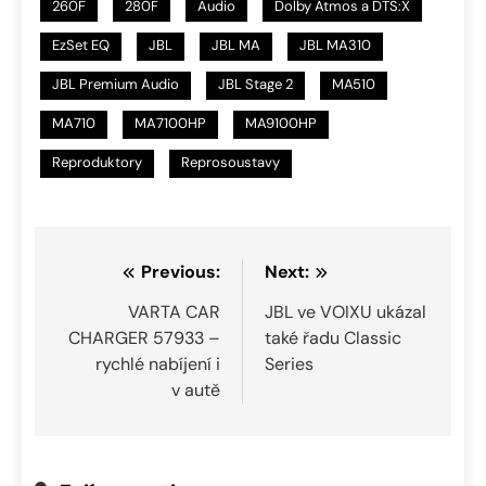
260F
280F
Audio
Dolby Atmos a DTS:X
EzSet EQ
JBL
JBL MA
JBL MA310
JBL Premium Audio
JBL Stage 2
MA510
MA710
MA7100HP
MA9100HP
Reproduktory
Reprosoustavy
Navigace
Previous:
Next:
pro
VARTA CAR
JBL ve VOIXU ukázal
CHARGER 57933 –
také řadu Classic
příspěvek
rychlé nabíjení i
Series
v autě