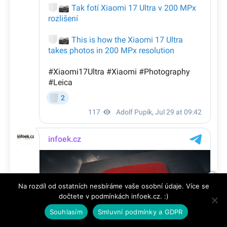
Na rozdíl od ostatních nesbíráme vaše osobní údaje. Více se
dočtete v podmínkách infoek.cz. :)
Souhlasím
Smluvní podmínky a GDPR