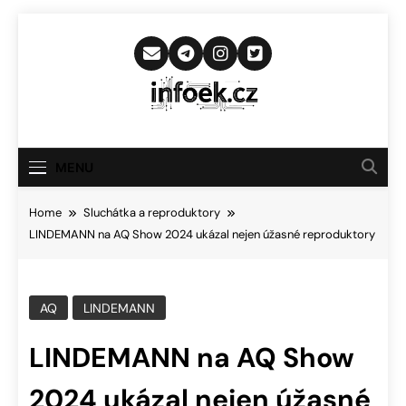
Skip
to
content
Infoek.cz
Web Věnující Se Technologickým
Novinkám
MENU
Home
Sluchátka a reproduktory
LINDEMANN na AQ Show 2024 ukázal nejen úžasné reproduktory
AQ
LINDEMANN
LINDEMANN na AQ Show
2024 ukázal nejen úžasné