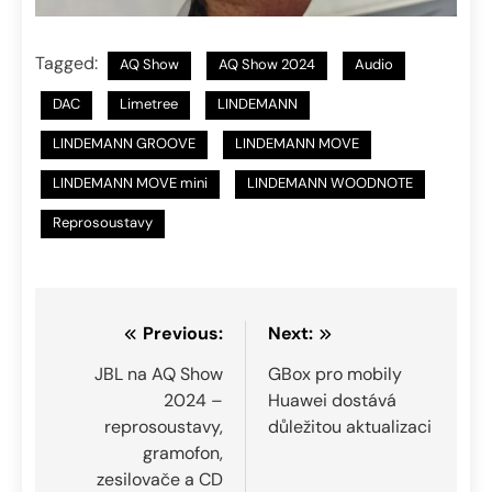
Tagged:
AQ Show
AQ Show 2024
Audio
DAC
Limetree
LINDEMANN
LINDEMANN GROOVE
LINDEMANN MOVE
LINDEMANN MOVE mini
LINDEMANN WOODNOTE
Reprosoustavy
Navigace
Previous:
Next:
pro
JBL na AQ Show
GBox pro mobily
2024 –
Huawei dostává
příspěvek
reprosoustavy,
důležitou aktualizaci
gramofon,
zesilovače a CD