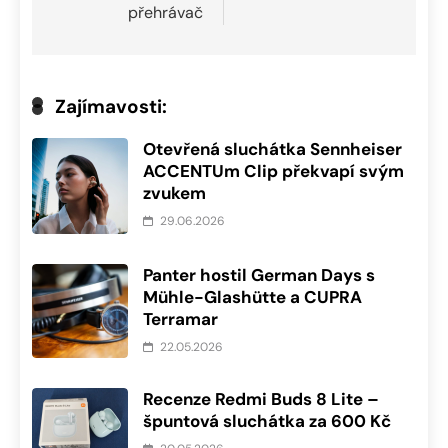
přehrávač
Zajímavosti:
Otevřená sluchátka Sennheiser
ACCENTUm Clip překvapí svým
zvukem
29.06.2026
Panter hostil German Days s
Mühle-Glashütte a CUPRA
Terramar
22.05.2026
Recenze Redmi Buds 8 Lite –
špuntová sluchátka za 600 Kč