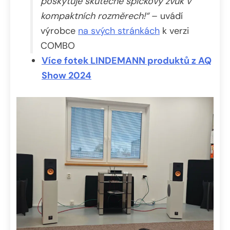
poskytuje skutečně špičkový zvuk v
kompaktních rozměrech!“
– uvádí
výrobce
na svých stránkách
k verzi
COMBO
Více fotek LINDEMANN produktů z AQ
Show 2024