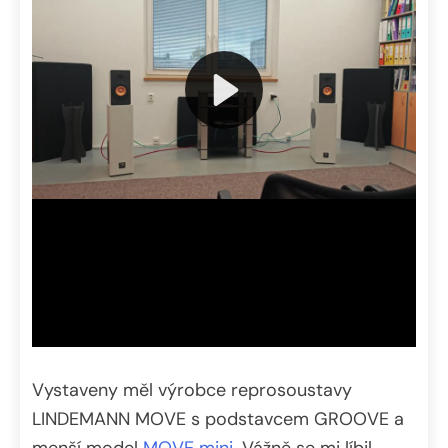
Vystaveny měl výrobce reprosoustavy
LINDEMANN MOVE s podstavcem GROOVE a
menší model
MOVE mini
. Vážně se mi líbil